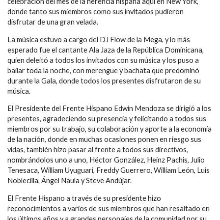
celebración del mes de la herencia hispana aquí en New York,
donde tanto sus miembros como sus invitados pudieron
disfrutar de una gran velada.
La música estuvo a cargo del DJ Flow de la Mega, y lo más
esperado fue el cantante Ala Jaza de la República Dominicana,
quien deleitó a todos los invitados con su música y los puso a
bailar toda la noche, con merengue y bachata que predominó
durante la Gala, donde todos los presentes disfrutaron de su
música.
El Presidente del Frente Hispano Edwin Mendoza se dirigió a los
presentes, agradeciendo su presencia y felicitando a todos sus
miembros por su trabajo, su colaboración y aporte a la economía
de la nación, donde en muchas ocasiones ponen en riesgo sus
vidas, también hizo pasar al frente a todos sus directivos,
nombrándolos uno a uno, Héctor González, Heinz Pachis, Julio
Tenesaca, William Uyuguari, Freddy Guerrero, William León, Luis
Noblecilla, Ángel Naula y Steve Andújar.
El Frente Hispano a través de su presidente hizo
reconocimientos a varios de sus miembros que han resaltado en
los últimos años y a grandes personajes de la comunidad por su