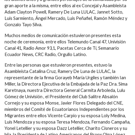
gran aporte a la misma, entre ellos al ex Concejal y Asambleísta
Adam Clayton Powell, Ramery De Luna LULAC, Jannet Sotto,
Luis Sarmiento, Ángel Mercado, Luis Peñafiel, Ramón Méndez y
Gonzalo Tayo Silva.
Muchos medios de comunicación estuvieron presentes esta
noche de ceremonia, entre ellos Telemundo Canal 47, Univisión
Canal 41, Radio Amor 93,1, Pacetas Cerca de Ti, Semanario
Ecuador News, CRC Radio, Orgullo Latino.
Entre las personas que estuvieron presentes, estuvo la
Asambleísta Catalina Cruz, Ramery De Luna de LULAC, la
representante de la firma Gorayeb María Urgiles y también Ian
Miller, la Directora Ejecutiva de la Embajada de la Paz Dra. Sima
Karetnaya, nuestra Directora General Carmita Arboleda, Lulu
Gómez de Univisión , el Presidente del Club Salitre Absalón
Cornejo y su esposa Monse, Javier Flores Delegado del CNE,
miembros del Comité de Ecuatorianos Independientes por los
Migrantes entre ellos Vicente Carpio y su esposa Loly Medina,
Luis Mendoza y su esposa Teresa Mendoza, Fernando Campaña,
Yonel Letellier y su esposa Dazz Letellier, Charito Cisneros y su
hija, la Presidenta de Latino Americanos del Bronx Olga López,