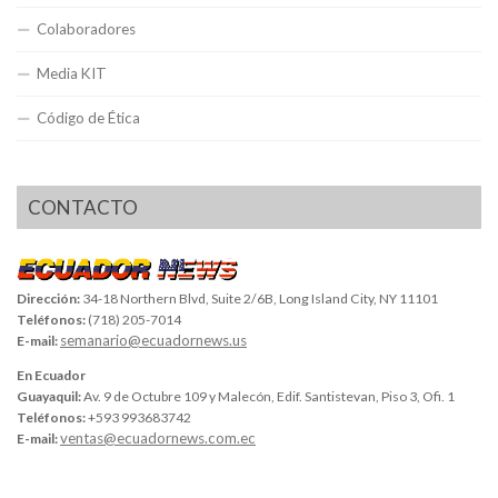
Colaboradores
Media KIT
Código de Ética
CONTACTO
Dirección:
34-18 Northern Blvd, Suite 2/6B, Long Island City, NY 11101
Teléfonos:
(718) 205-7014
semanario@ecuadornews.us
E-mail:
En Ecuador
Guayaquil:
Av. 9 de Octubre 109 y Malecón, Edif. Santistevan, Piso 3, Ofi. 1
Teléfonos:
+593 993683742
ventas@ecuadornews.com.ec
E-mail: