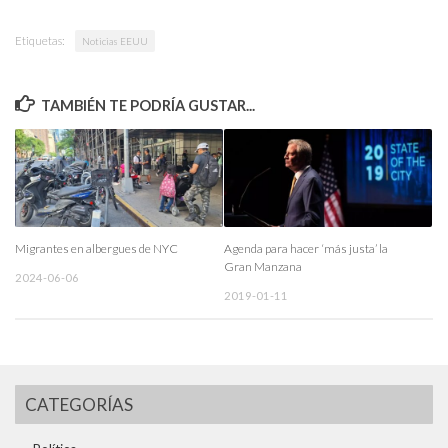
Etiquetas:
Noticias EEUU
TAMBIÉN TE PODRÍA GUSTAR...
Migrantes en albergues de NYC
Agenda para hacer ‘más justa’ la
Gran Manzana
2024-06-06
2019-01-11
CATEGORÍAS