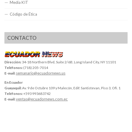
Media KIT
Código de Ética
CONTACTO
Dirección:
34-18 Northern Blvd, Suite 2/6B, Long Island City, NY 11101
Teléfonos:
(718) 205-7014
semanario@ecuadornews.us
E-mail:
En Ecuador
Guayaquil:
Av. 9 de Octubre 109 y Malecón, Edif. Santistevan, Piso 3, Ofi. 1
Teléfonos:
+593 993683742
ventas@ecuadornews.com.ec
E-mail: