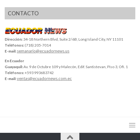
CONTACTO
Dirección:
34-18 Northern Blvd, Suite 2/6B, Long Island City, NY 11101
Teléfonos:
(718) 205-7014
semanario@ecuadornews.us
E-mail:
En Ecuador
Guayaquil:
Av. 9 de Octubre 109 y Malecón, Edif. Santistevan, Piso 3, Ofi. 1
Teléfonos:
+593 993683742
ventas@ecuadornews.com.ec
E-mail: