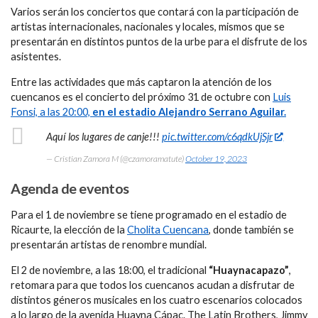
Varios serán los conciertos que contará con la participación de
artistas internacionales, nacionales y locales, mismos que se
presentarán en distintos puntos de la urbe para el disfrute de los
asistentes.
Entre las actividades que más captaron la atención de los
cuencanos es el concierto del próximo 31 de octubre con
Luis
Fonsi, a las 20:00,
en el estadio Alejandro Serrano Aguilar.
Aquí los lugares de canje!!!
pic.twitter.com/c6qdkUjSjr
— Cristian Zamora M (@czamoramatute)
October 19, 2023
Agenda de eventos
Para el 1 de noviembre se tiene programado en el estadio de
Ricaurte, la elección de la
Cholita Cuencana
, donde también se
presentarán artistas de renombre mundial.
El 2 de noviembre, a las 18:00, el tradicional
“Huaynacapazo”
,
retomara para que todos los cuencanos acudan a disfrutar de
distintos géneros musicales en los cuatro escenarios colocados
a lo largo de la avenida Huayna Cápac. The Latin Brothers, Jimmy