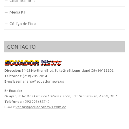
Colaboradores
Media KIT
Código de Ética
CONTACTO
Dirección:
34-18 Northern Blvd, Suite 2/6B, Long Island City, NY 11101
Teléfonos:
(718) 205-7014
semanario@ecuadornews.us
E-mail:
En Ecuador
Guayaquil:
Av. 9 de Octubre 109 y Malecón, Edif. Santistevan, Piso 3, Ofi. 1
Teléfonos:
+593 993683742
ventas@ecuadornews.com.ec
E-mail: