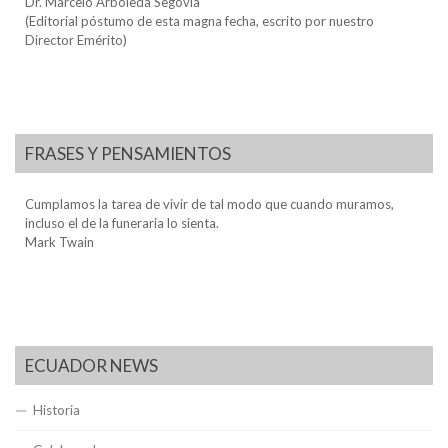
Dr. Marcelo Arboleda Segovia
(Editorial póstumo de esta magna fecha, escrito por nuestro
Director Emérito)
FRASES Y PENSAMIENTOS
Cumplamos la tarea de vivir de tal modo que cuando muramos,
incluso el de la funeraria lo sienta.
Mark Twain
ECUADOR NEWS
Historia