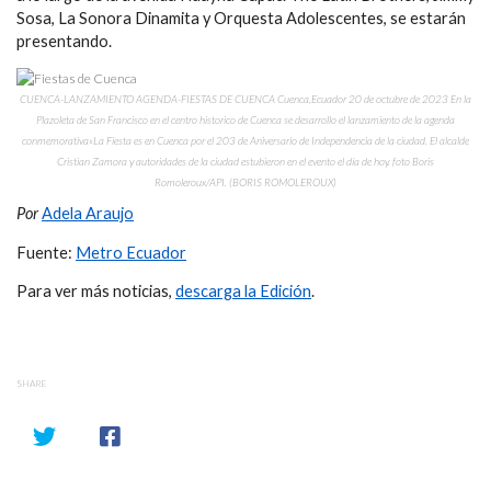
Sosa, La Sonora Dinamita y Orquesta Adolescentes, se estarán
presentando.
CUENCA-LANZAMIENTO AGENDA-FIESTAS DE CUENCA Cuenca,Ecuador 20 de octubre de 2023 En la
Plazoleta de San Francisco en el centro historico de Cuenca se desarrollo el lanzamiento de la agenda
conmemorativa»La Fiesta es en Cuenca por el 203 de Aniversario de Independencia de la ciudad. El alcalde
Cristian Zamora y autoridades de la ciudad estubieron en el evento el día de hoy. foto Boris
Romoleroux/API. (BORIS ROMOLEROUX)
Por
Adela Araujo
Fuente:
Metro Ecuador
Para ver más noticias,
descarga la Edición
.
SHARE