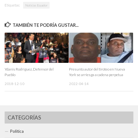
Etiquetas:
Noticias Ecuador
TAMBIÉN TE PODRÍA GUSTAR...
Ydanis Rodríguez, Defensor del
Presunto autor del tiroteo en Nueva
Pueblo
York se arriesga a cadena perpetua
2018-12-10
2022-04-14
CATEGORÍAS
Política