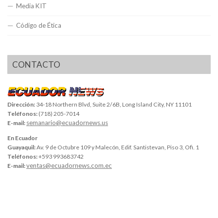
Media KIT
Código de Ética
CONTACTO
Dirección:
34-18 Northern Blvd, Suite 2/6B, Long Island City, NY 11101
Teléfonos:
(718) 205-7014
semanario@ecuadornews.us
E-mail:
En Ecuador
Guayaquil:
Av. 9 de Octubre 109 y Malecón, Edif. Santistevan, Piso 3, Ofi. 1
Teléfonos:
+593 993683742
ventas@ecuadornews.com.ec
E-mail: