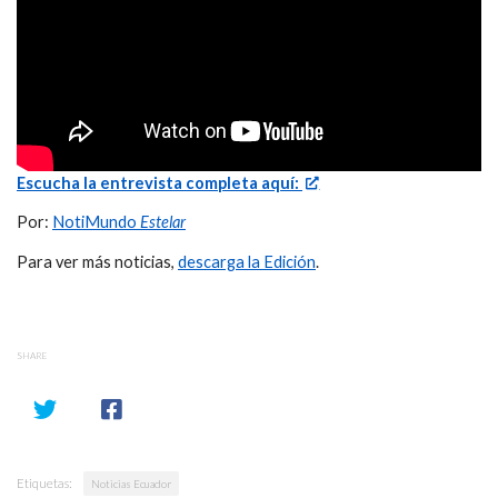
Escucha la entrevista completa aquí:
Por:
NotiMundo
Estelar
Para ver más noticias,
descarga la Edición
.
SHARE
Etiquetas:
Noticias Ecuador