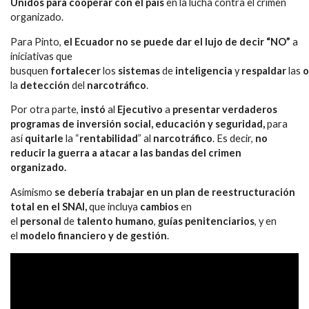
Unidos para cooperar con el país
en la lucha contra el crimen
organizado.
Para Pinto,
el Ecuador no se puede dar el lujo de decir “NO”
a
iniciativas que
busquen
fortalecer
los
sistemas
de
inteligencia
y
respaldar
las
o
la
detección
del
narcotráfico
.
Por otra parte,
instó
al
Ejecutivo
a
presentar verdaderos
programas de inversión social, educación y seguridad,
para
así
quitarle
la “
rentabilidad
” al
narcotráfico
. Es decir,
no
reducir la guerra a atacar a las bandas del crimen
organizado.
Asimismo
se debería trabajar en un plan de reestructuración
total en el SNAI,
que incluya
cambios
en
el
personal
de
talento
humano
,
guías
penitenciarios
, y en
el
modelo financiero y de gestión
.