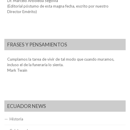
Dr. Marcelo Arboleda Segovia
(Editorial póstumo de esta magna fecha, escrito por nuestro
Director Emérito)
FRASES Y PENSAMIENTOS
Cumplamos la tarea de vivir de tal modo que cuando muramos,
incluso el de la funeraria lo sienta.
Mark Twain
ECUADOR NEWS
Historia