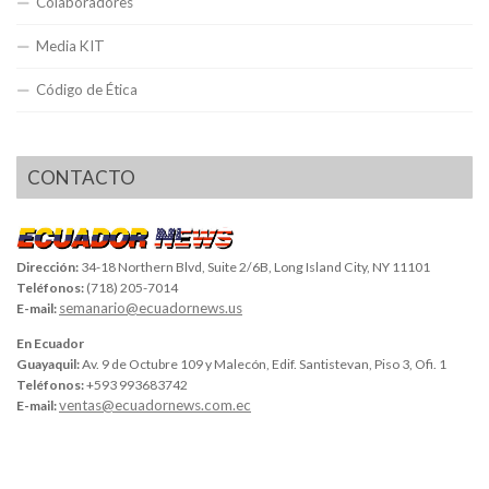
Colaboradores
Media KIT
Código de Ética
CONTACTO
Dirección:
34-18 Northern Blvd, Suite 2/6B, Long Island City, NY 11101
Teléfonos:
(718) 205-7014
semanario@ecuadornews.us
E-mail:
En Ecuador
Guayaquil:
Av. 9 de Octubre 109 y Malecón, Edif. Santistevan, Piso 3, Ofi. 1
Teléfonos:
+593 993683742
ventas@ecuadornews.com.ec
E-mail: