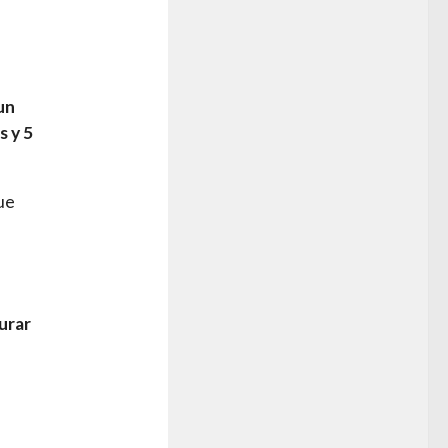
un
s y 5
ue
urar