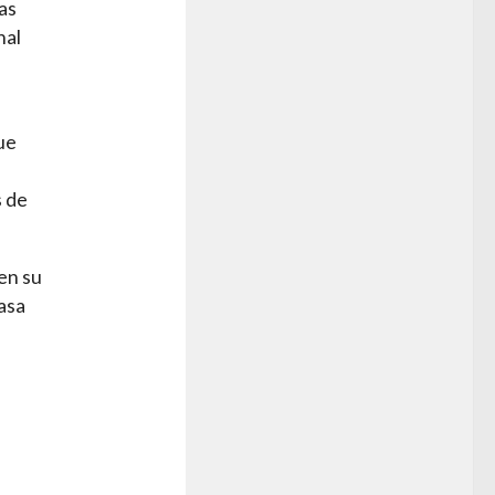
sas
nal
ue
s de
en su
asa