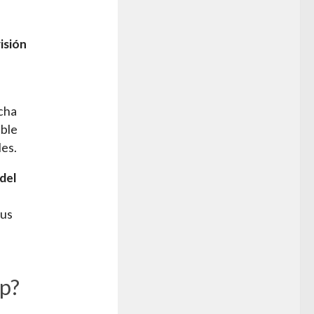
isión
echa
able
les.
del
sus
mp?