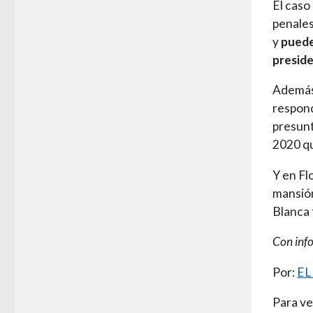
El caso
penales
y
puede 
preside
Además
respond
presunt
2020 qu
Y en Fl
mansión
Blanca 
Con inf
Por:
EL
Para ve