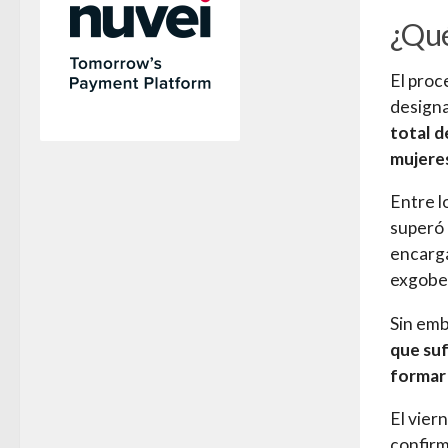
¿Qué
El proc
designa
total d
mujeres
Entre l
superó 
encarga
exgobe
Sin em
que suf
formar 
El vier
confirm