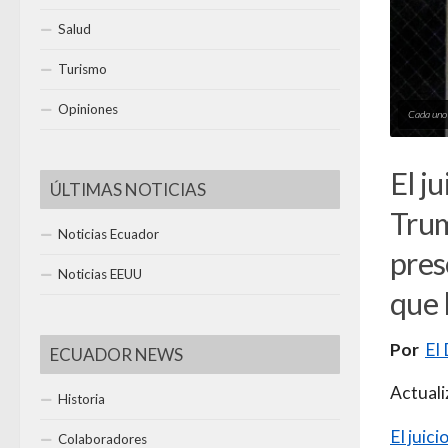
Salud
Turismo
Opiniones
Cada uno 
El j
ÚLTIMAS NOTICIAS
Trum
Noticias Ecuador
pres
Noticias EEUU
que 
Por
El 
ECUADOR NEWS
Actual
Historia
El juic
Colaboradores