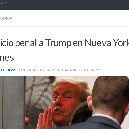
WS
EGORÍA
uicio penal a Trump en Nueva Yor
unes
DOR NEWS
· PUBLICADA
2024-04-22
· ACTUALIZADO
2024-04-22