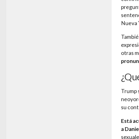
pregunt
sentenc
Nueva 
También
expresi
otras m
pronunc
¿Qué
Trump s
neoyorq
su cont
Está ac
a Danie
sexual