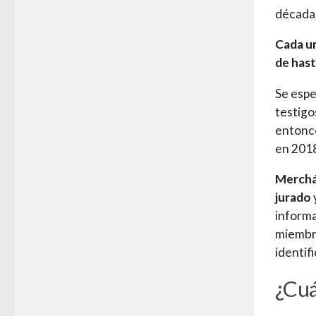
década
Cada un
de hast
Se espe
testigo
entonce
en 2018
Merchán
jurado
informa
miembro
identif
¿Cuá