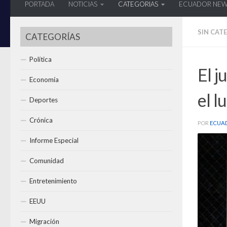
PORTADA
NOTICIAS
CATEGORIAS
ECUADOR NE
SIN CAT
CATEGORÍAS
Política
El j
Economía
el l
Deportes
Crónica
POR
ECUA
Informe Especial
Comunidad
Entretenimiento
EEUU
Migración