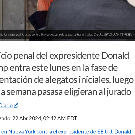
de los delitos podría acarrearle a Trump una pena de prisión de hasta 4 años. Crédito: EPA/SARAH YENESEL 
uicio penal del expresidente Donald
p entra este lunes en la fase de
entación de alegatos iniciales, luego
la semana pasasa eligieran al jurado
Diario
izado: 22 Abr 2024, 02:42 AM EDT
io en Nueva York contra el expresidente de EE.UU. Donald