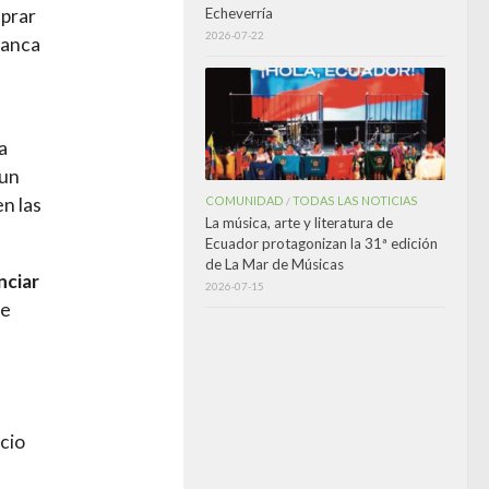
Echeverría
mprar
2026-07-22
Blanca
a
 un
COMUNIDAD
TODAS LAS NOTICIAS
n las
/
La música, arte y literatura de
Ecuador protagonizan la 31ª edición
de La Mar de Músicas
nciar
2026-07-15
de
icio