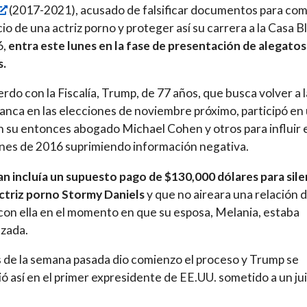
(2017-2021), acusado de falsificar documentos para co
ncio de una actriz porno y proteger así su carrera a la Casa 
6,
entra este lunes en la fase de presentación de alegatos
s.
rdo con la Fiscalía, Trump, de 77 años, que busca volver a l
anca en las elecciones de noviembre próximo, participó en
n su entonces abogado Michael Cohen y otros para influir e
nes de 2016 suprimiendo información negativa.
an incluía un supuesto pago de $130,000 dólares para sile
actriz porno Stormy Daniels
y que no aireara una relación 
on ella en el momento en que su esposa, Melania, estaba
zada.
s de la semana pasada dio comienzo el proceso y Trump se
ió así en el primer expresidente de EE.UU. sometido a un ju