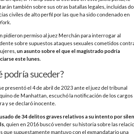
arán también sobre sus otras batallas legales, incluidas do
ias civiles de alto perfil por las que ha sido condenado en
York.
 pidieron permiso al juez Merchán para interrogar al
dente sobre supuestos ataques sexuales cometidos contr
ujeres,
un asunto sobre el que el magistrado podría
iarse este lunes.
 podría suceder?
e presentó el 4 de abril de 2023 ante el juez del tribunal
uino de Manhattan, escuchó la notificación de los cargos
ra y se declaró inocente.
usado de 34 delitos graves relativos a su intento por silen
ls
, quien en 2016 buscó vender su historia sobre las relaci
es que supuestamente mantuvo con el exmandatario una