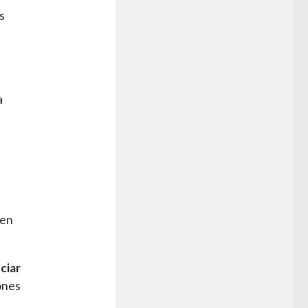
s
a
 en
ciar
ones