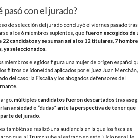
 pasó con el jurado?
eso de selección del jurado concluyó el viernes pasado tras
rse a los 6 miembros suplentes, que
fueron escogidos de 
e 22 candidatos y se suman así a los 12 titulares, 7 hombre
, ya seleccionados.
os miembros elegidos figura una mujer de origen español q
los filtros de idoneidad aplicados por el juez Juan Merchán,
do del caso; la Fiscalía y los abogados defensores del
rnante.
bargo,
múltiples candidatos fueron descartados tras aseg
rían ansiedad o “dudas” ante la perspectiva de tener que
parte del jurado.
nes también se realizó una audiencia en la que los fiscales
aron que, si Trump sube al estrado en este juicio penal, le