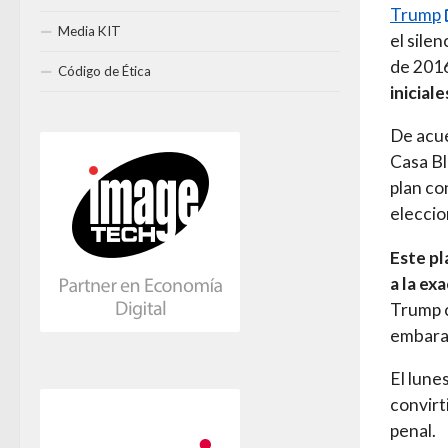
Trump
Media KIT
el sile
de 201
Código de Ética
iniciale
De acue
Casa Bl
plan co
eleccio
Este pl
a la ex
Trump c
embara
El lune
convirt
penal.