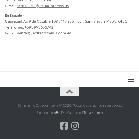
semanario@ecuadornews.us
E-mail:
En Ecuador
Guayaquil:
Av. 9 de Octubre 109 y Malecón, Edif. Santistevan, Piso 3, Ofi. 1
Teléfonos:
+593 993683742
ventas@ecuadornews.com.ec
E-mail:
Semanario Ecuador News © 2026. Todos los derechos reservados.
Funciona con
- Diseñado con el
Tema Hueman