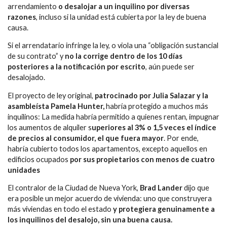
arrendamiento
o desalojar a un inquilino por diversas
razones
, incluso si la unidad está cubierta por la ley de buena
causa.
Si el arrendatario infringe la ley, o viola una “obligación sustancial
de su contrato” y
no la corrige dentro de los 10 días
posteriores a la notificación por escrito
, aún puede ser
desalojado.
El proyecto de ley original,
patrocinado por Julia Salazar y la
asambleísta Pamela Hunter,
habría protegido a muchos más
inquilinos: La medida habría permitido a quienes rentan, impugnar
los aumentos de alquiler s
uperiores al 3% o 1,5 veces el índice
de precios al consumidor, el que fuera mayor
. Por ende,
habría cubierto todos los apartamentos, excepto aquellos en
edificios ocupados
por sus propietarios con menos de cuatro
unidades
El contralor de la Ciudad de Nueva York,
Brad Lander
dijo que
era posible un mejor acuerdo de vivienda: uno que construyera
más viviendas en todo el estado
y protegiera genuinamente a
los inquilinos del desalojo, sin una buena causa.