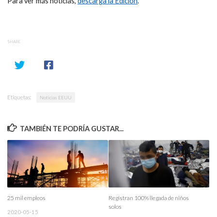
Para ver más noticias,
descarga la Edición
.
SHARE
Etiquetas:
Noticias EEUU
TAMBIÉN TE PODRÍA GUSTAR...
25 mil empleos
Registran 100% llegada de niños
solos
2020-05-15