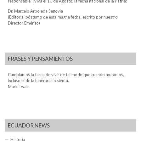
responsable. ¡Viva el 10 de Agosto, la fecha nacional de la Patria!
Dr. Marcelo Arboleda Segovia
(Editorial póstumo de esta magna fecha, escrito por nuestro
Director Emérito)
FRASES Y PENSAMIENTOS
Cumplamos la tarea de vivir de tal modo que cuando muramos,
incluso el de la funeraria lo sienta.
Mark Twain
ECUADOR NEWS
Historia