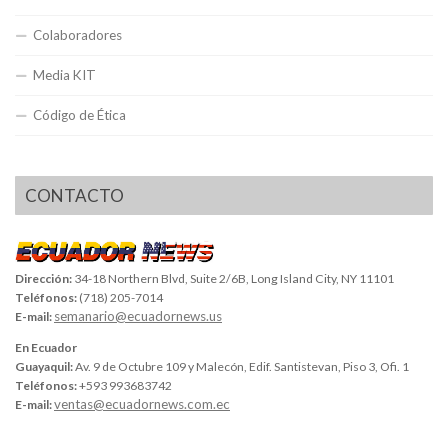
Colaboradores
Media KIT
Código de Ética
CONTACTO
Dirección:
34-18 Northern Blvd, Suite 2/6B, Long Island City, NY 11101
Teléfonos:
(718) 205-7014
semanario@ecuadornews.us
E-mail:
En Ecuador
Guayaquil:
Av. 9 de Octubre 109 y Malecón, Edif. Santistevan, Piso 3, Ofi. 1
Teléfonos:
+593 993683742
ventas@ecuadornews.com.ec
E-mail: