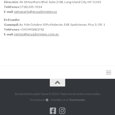
Dirección:
34-18 Northern Blvd, Suite 2/6B, Long Island City, NY 11101
Teléfonos:
(718) 205-7014
semanario@ecuadornews.us
E-mail:
En Ecuador
Guayaquil:
Av. 9 de Octubre 109 y Malecón, Edif. Santistevan, Piso 3, Ofi. 1
Teléfonos:
+593 993683742
ventas@ecuadornews.com.ec
E-mail:
Semanario Ecuador News © 2026. Todos los derechos reservados.
Funciona con
- Diseñado con el
Tema Hueman