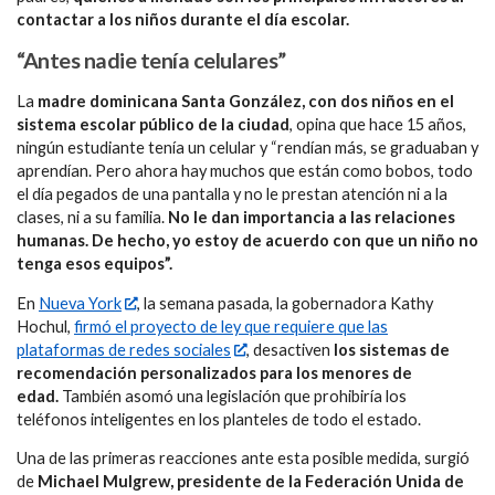
contactar a los niños durante el día escolar.
“Antes nadie tenía celulares”
La
madre dominicana Santa González, con dos niños en el
sistema escolar público de la ciudad
, opina que hace 15 años,
ningún estudiante tenía un celular y “rendían más, se graduaban y
aprendían. Pero ahora hay muchos que están como bobos, todo
el día pegados de una pantalla y no le prestan atención ni a la
clases, ni a su familia.
No le dan importancia a las relaciones
humanas. De hecho, yo estoy de acuerdo con que un niño no
tenga esos equipos”.
En
Nueva York
, la semana pasada, la gobernadora Kathy
Hochul,
firmó el proyecto de ley que requiere que las
plataformas de redes sociales
, desactiven
los sistemas de
recomendación personalizados para los menores de
edad.
También asomó una legislación que prohibiría los
teléfonos inteligentes en los planteles de todo el estado.
Una de las primeras reacciones ante esta posible medida, surgió
de
Michael Mulgrew, presidente de la Federación Unida de