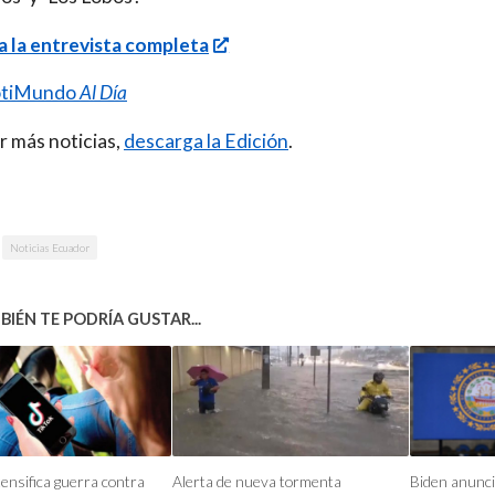
 la entrevista completa
tiMundo
Al Día
r más noticias,
descarga la Edición
.
Noticias Ecuador
IÉN TE PODRÍA GUSTAR...
ensifica guerra contra
Alerta de nueva tormenta
Biden anunci