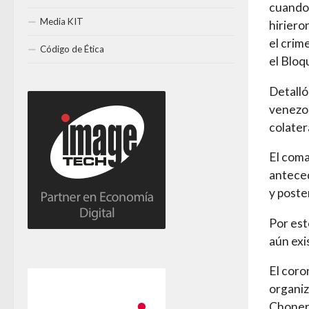
cuando 
Media KIT
hiriero
el crim
Código de Ética
el Bloq
Detalló
venezol
colater
El coma
anteced
y poste
Por est
aún exi
El coro
organiz
Chonero