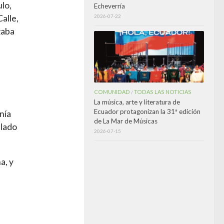
lo,
Echeverría
2026-07-22
alle,
zaba
COMUNIDAD
TODAS LAS NOTICIAS
/
La música, arte y literatura de
Ecuador protagonizan la 31ª edición
nía
de La Mar de Músicas
elado
2026-07-15
a, y