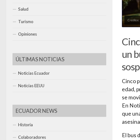
Salud
Créditos:
Turismo
Opiniones
Cinc
un b
ÚLTIMAS NOTICIAS
sosp
Noticias Ecuador
Cinco p
Noticias EEUU
edad, p
se movi
En Noti
ECUADOR NEWS
que una
asesina
Historia
El bus 
Colaboradores