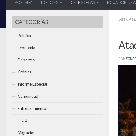
PORTADA
NOTICIAS
CATEGORIAS
ECUADOR NE
SIN CAT
CATEGORÍAS
Política
Ataq
Economía
POR
ECUA
Deportes
Crónica
Informe Especial
Comunidad
Entretenimiento
EEUU
Migración