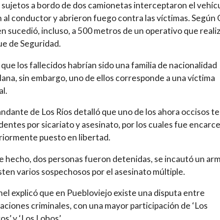
sujetos a bordo de dos camionetas interceptaron el vehícu
n al conductor y abrieron fuego contra las víctimas. Según C
en sucedió, incluso, a 500 metros de un operativo que reali
ue de Seguridad.
 que los fallecidos habrían sido una familia de nacionalidad
ana, sin embargo, uno de ellos corresponde a una víctima
al.
ndante de Los Ríos detalló que uno de los ahora occisos te
entes por sicariato y asesinato, por los cuales fue encarc
riormente puesto en libertad.
e hecho, dos personas fueron detenidas, se incautó un arm
sten varios sospechosos por el asesinato múltiple.
nel explicó que en Puebloviejo existe una disputa entre
aciones criminales, con una mayor participación de ‘Los
s’ y ‘Los Lobos’.