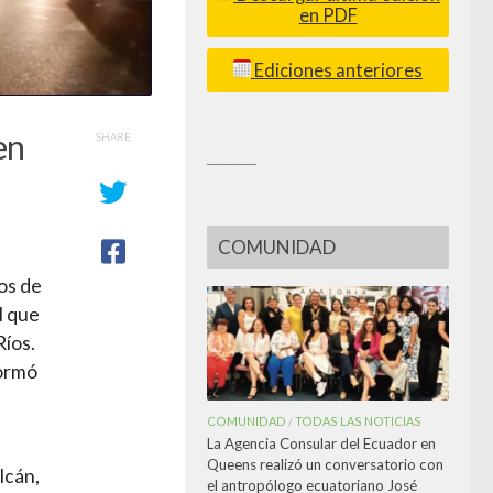
en PDF
Ediciones anteriores
en
SHARE
_________
COMUNIDAD
os de
l que
Ríos.
formó
COMUNIDAD
TODAS LAS NOTICIAS
/
La Agencia Consular del Ecuador en
Queens realizó un conversatorio con
lcán,
el antropólogo ecuatoriano José