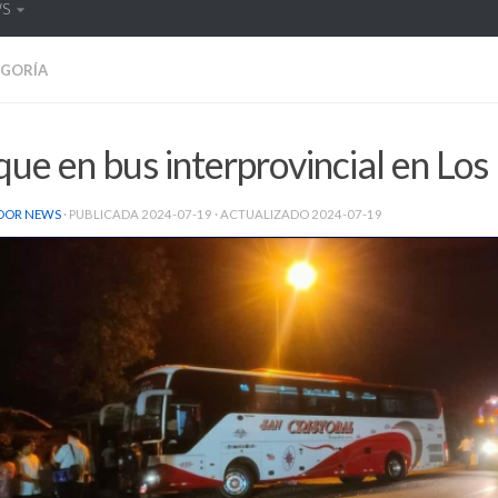
WS
EGORÍA
ue en bus interprovincial en Los
DOR NEWS
· PUBLICADA
2024-07-19
· ACTUALIZADO
2024-07-19