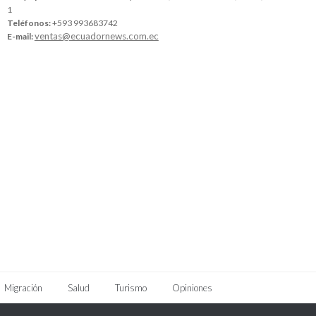
1
Teléfonos:
+593 993683742
ventas@ecuadornews.com.ec
E-mail:
Migración
Salud
Turismo
Opiniones