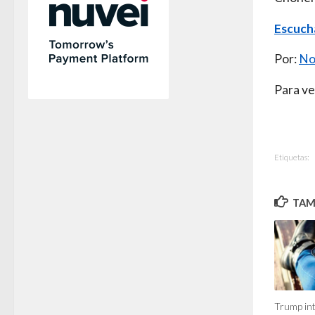
Escucha
Por:
No
Para ve
Etiquetas:
TAMB
Trump int