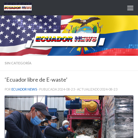
Saltar al contenido
SIN CATEGORÍA
‘Ecuador libre de E-waste’
POR
ECUADOR NEWS
· PUBLICADA
2024-08-23
· ACTUALIZADO
2024-08-23