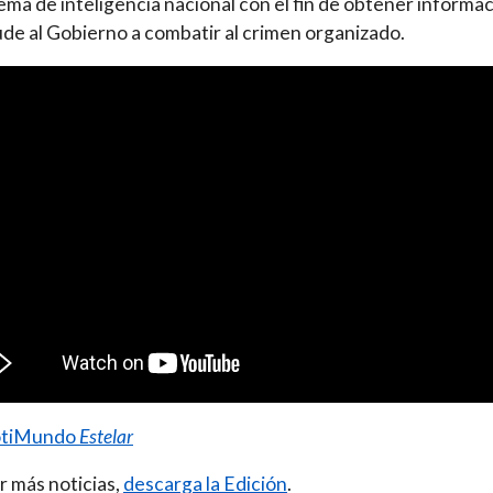
tema de inteligencia nacional con el fin de obtener informa
de al Gobierno a combatir al crimen organizado.
tiMundo
Estelar
r más noticias,
descarga la Edición
.