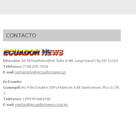
CONTACTO
Dirección:
34-18 Northern Blvd, Suite 2/6B, Long Island City, NY 11101
Teléfonos:
(718) 205-7014
semanario@ecuadornews.us
E-mail:
En Ecuador
Guayaquil:
Av. 9 de Octubre 109 y Malecón, Edif. Santistevan, Piso 3, Ofi.
1
Teléfonos:
+593 993683742
ventas@ecuadornews.com.ec
E-mail: