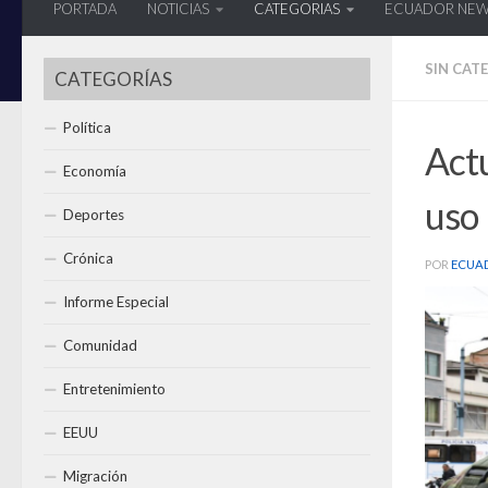
PORTADA
NOTICIAS
CATEGORIAS
ECUADOR NE
SIN CAT
CATEGORÍAS
Política
Actu
Economía
uso 
Deportes
Crónica
POR
ECUA
Informe Especial
Comunidad
Entretenimiento
EEUU
Migración