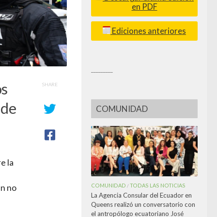
en PDF
Ediciones anteriores
_________
os
SHARE
 de
COMUNIDAD
e la
COMUNIDAD
TODAS LAS NOTICIAS
/
en no
La Agencia Consular del Ecuador en
Queens realizó un conversatorio con
el antropólogo ecuatoriano José