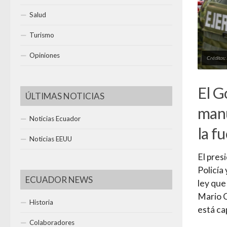
Salud
Turismo
Opiniones
Créditos:
El G
ÚLTIMAS NOTICIAS
manu
Noticias Ecuador
la f
Noticias EEUU
El pres
Policía
ECUADOR NEWS
ley que
Mario C
Historia
está ca
Colaboradores