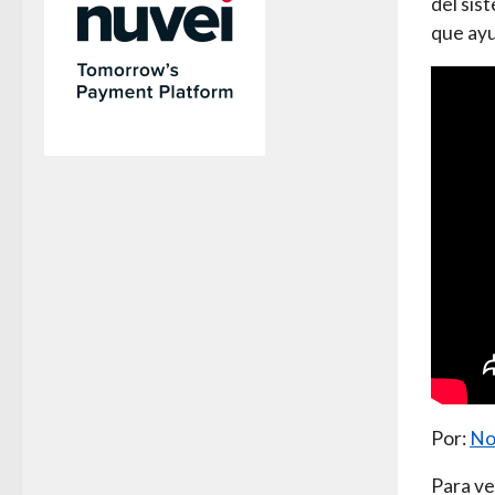
del sis
que ayu
Por:
No
Para ve