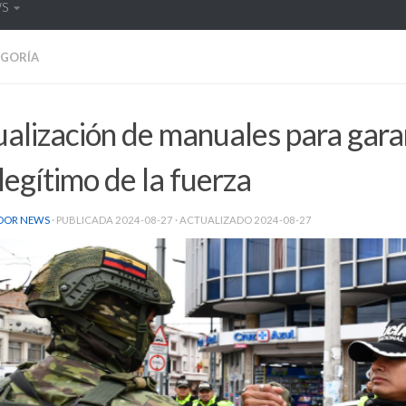
WS
EGORÍA
alización de manuales para garan
legítimo de la fuerza
DOR NEWS
· PUBLICADA
2024-08-27
· ACTUALIZADO
2024-08-27