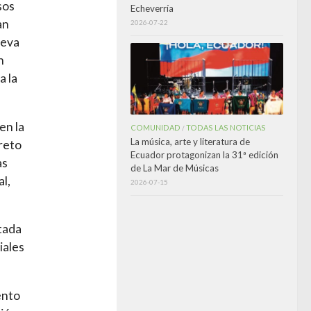
sos
Echeverría
an
2026-07-22
ueva
n
a la
en la
COMUNIDAD
TODAS LAS NOTICIAS
/
La música, arte y literatura de
reto
Ecuador protagonizan la 31ª edición
as
de La Mar de Músicas
l,
2026-07-15
itada
iales
ento