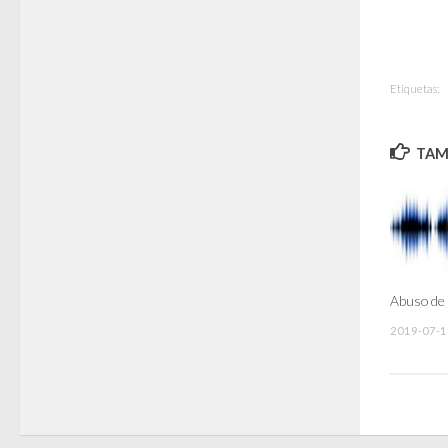
Etiquetas:
TAMB
Abuso de 
2019-07-1