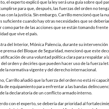
to, el experto explicó que la ley será una guía sobre qué pa
umplirse para que, después, las fuerzas del orden no teng
as con la justicia. Sin embargo, Carrillo mencionó que la n
es suficiente cuando hay otras necesidades que se debería
ar como parte de las acciones que se están tomando frente 
idad que vive el país.
stra del Interior, Mónica Palencia, durante su intervención 
e prensa del Bloque de Seguridad, mencionó que este dec
ratificación de una voluntad política clara para respaldar a l
 del orden y decirles que pueden hacer uso de la fuerza leta
de la normativa vigente y del derecho internacional.
o, Carrillo añadió que la fuerza del orden no está ni capac
da de equipamiento para enfrentar a las bandas delincuenc
de la declaratoria de un conflicto armado interno.
rdo con el experto, se debería dar prioridad al fortalecimi