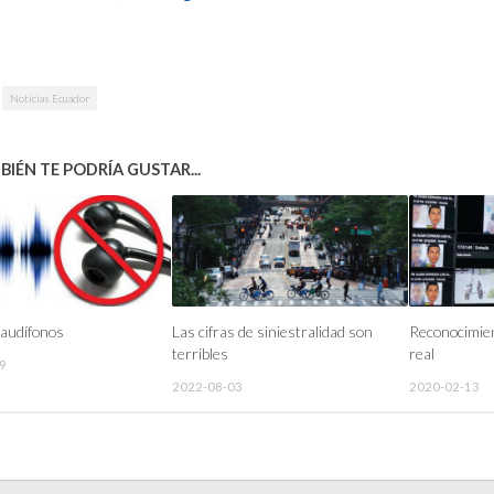
Noticias Ecuador
IÉN TE PODRÍA GUSTAR...
audífonos
Las cifras de siniestralidad son
Reconocimien
terribles
real
9
2022-08-03
2020-02-13