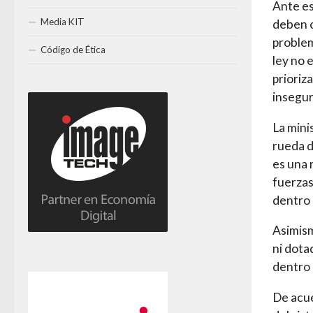
Ante es
Media KIT
deben c
problem
Código de Ética
ley no 
prioriz
insegur
La mini
rueda d
es una 
fuerzas
dentro 
Asimism
ni dota
dentro 
De acue