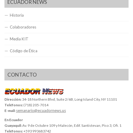
ECUADOR NEWS
Historia
Colaboradores
Media KIT
Código de Ética
CONTACTO
Dirección:
34-18 Northern Blvd, Suite 2/6B, Long Island City, NY 11101
Teléfonos:
(718) 205-7014
semanario@ecuadornews.us
E-mail:
En Ecuador
Guayaquil:
Av. 9 de Octubre 109 y Malecón, Edif. Santistevan, Piso 3, Ofi. 1
Teléfonos:
+593 993683742