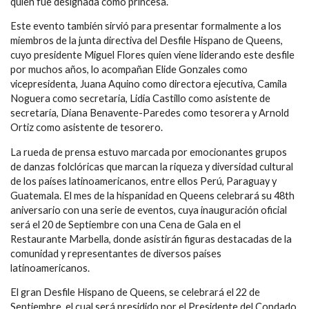
quien fue designada como princesa.
Este evento también sirvió para presentar formalmente a los
miembros de la junta directiva del Desfile Hispano de Queens,
cuyo presidente Miguel Flores quien viene liderando este desfile
por muchos años, lo acompañan Elide Gonzales como
vicepresidenta, Juana Aquino como directora ejecutiva, Camila
Noguera como secretaria, Lidia Castillo como asistente de
secretaría, Diana Benavente-Paredes como tesorera y Arnold
Ortiz como asistente de tesorero.
La rueda de prensa estuvo marcada por emocionantes grupos
de danzas folclóricas que marcan la riqueza y diversidad cultural
de los países latinoamericanos, entre ellos Perú, Paraguay y
Guatemala. El mes de la hispanidad en Queens celebrará su 48th
aniversario con una serie de eventos, cuya inauguración oficial
será el 20 de Septiembre con una Cena de Gala en el
Restaurante Marbella, donde asistirán figuras destacadas de la
comunidad y representantes de diversos países
latinoamericanos.
El gran Desfile Hispano de Queens, se celebrará el 22 de
Septiembre, el cual será presidido por el Presidente del Condado