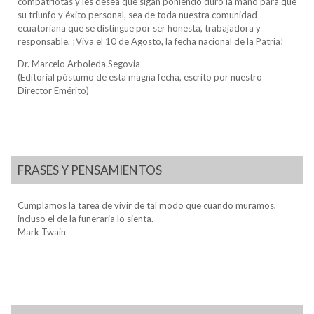
compatriotas y les desea que sigan poniendo duro la mano para que
su triunfo y éxito personal, sea de toda nuestra comunidad
ecuatoriana que se distingue por ser honesta, trabajadora y
responsable. ¡Viva el 10 de Agosto, la fecha nacional de la Patria!
Dr. Marcelo Arboleda Segovia
(Editorial póstumo de esta magna fecha, escrito por nuestro
Director Emérito)
FRASES Y PENSAMIENTOS
Cumplamos la tarea de vivir de tal modo que cuando muramos,
incluso el de la funeraria lo sienta.
Mark Twain