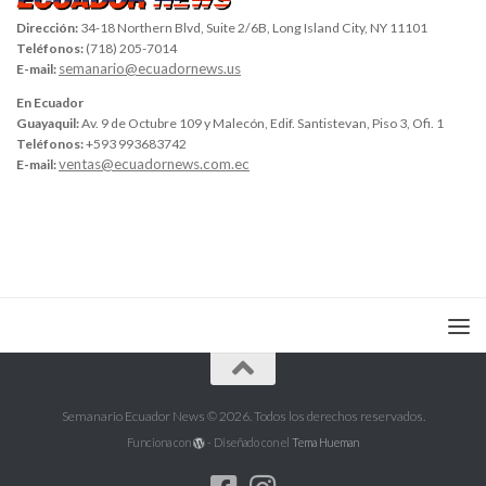
Dirección:
34-18 Northern Blvd, Suite 2/6B, Long Island City, NY 11101
Teléfonos:
(718) 205-7014
semanario@ecuadornews.us
E-mail:
En Ecuador
Guayaquil:
Av. 9 de Octubre 109 y Malecón, Edif. Santistevan, Piso 3, Ofi. 1
Teléfonos:
+593 993683742
ventas@ecuadornews.com.ec
E-mail:
Semanario Ecuador News © 2026. Todos los derechos reservados.
Funciona con
- Diseñado con el
Tema Hueman