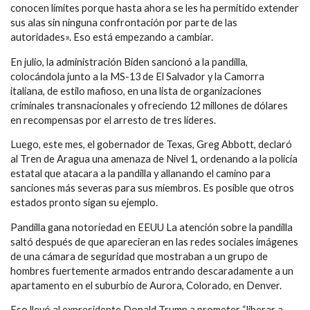
conocen límites porque hasta ahora se les ha permitido extender
sus alas sin ninguna confrontación por parte de las
autoridades». Eso está empezando a cambiar.
En julio, la administración Biden sancionó a la pandilla,
colocándola junto a la MS-13 de El Salvador y la Camorra
italiana, de estilo mafioso, en una lista de organizaciones
criminales transnacionales y ofreciendo 12 millones de dólares
en recompensas por el arresto de tres líderes.
Luego, este mes, el gobernador de Texas, Greg Abbott, declaró
al Tren de Aragua una amenaza de Nivel 1, ordenando a la policía
estatal que atacara a la pandilla y allanando el camino para
sanciones más severas para sus miembros. Es posible que otros
estados pronto sigan su ejemplo.
Pandilla gana notoriedad en EEUU La atención sobre la pandilla
saltó después de que aparecieran en las redes sociales imágenes
de una cámara de seguridad que mostraban a un grupo de
hombres fuertemente armados entrando descaradamente a un
apartamento en el suburbio de Aurora, Colorado, en Denver.
Eso llevó al expresidente Donald Trump a prometer “liberar a