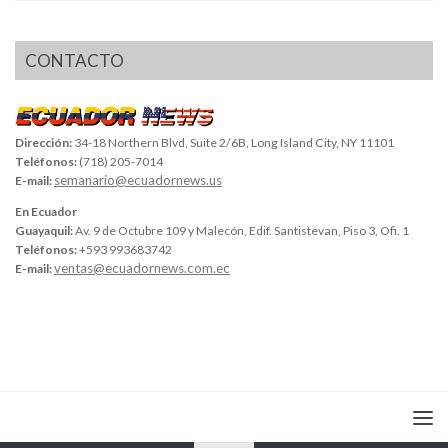
CONTACTO
Dirección:
34-18 Northern Blvd, Suite 2/6B, Long Island City, NY 11101
Teléfonos:
(718) 205-7014
semanario@ecuadornews.us
E-mail:
En Ecuador
Guayaquil:
Av. 9 de Octubre 109 y Malecón, Edif. Santistevan, Piso 3, Ofi. 1
Teléfonos:
+593 993683742
ventas@ecuadornews.com.ec
E-mail: