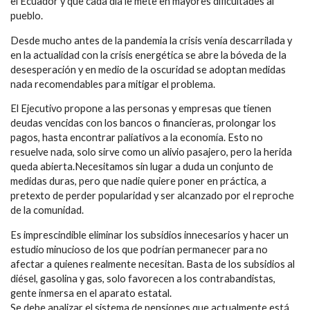
el Ecuador y que cada día le mete en mayores dificultades al
pueblo.
Desde mucho antes de la pandemia la crisis venía descarrilada y
en la actualidad con la crisis energética se abre la bóveda de la
desesperación y en medio de la oscuridad se adoptan medidas
nada recomendables para mitigar el problema.
El Ejecutivo propone a las personas y empresas que tienen
deudas vencidas con los bancos o financieras, prolongar los
pagos, hasta encontrar paliativos a la economía. Esto no
resuelve nada, solo sirve como un alivio pasajero, pero la herida
queda abierta.Necesitamos sin lugar a duda un conjunto de
medidas duras, pero que nadie quiere poner en práctica, a
pretexto de perder popularidad y ser alcanzado por el reproche
de la comunidad.
Es imprescindible eliminar los subsidios innecesarios y hacer un
estudio minucioso de los que podrían permanecer para no
afectar a quienes realmente necesitan. Basta de los subsidios al
diésel, gasolina y gas, solo favorecen a los contrabandistas,
gente inmersa en el aparato estatal.
Se debe analizar el sistema de pensiones que actualmente está