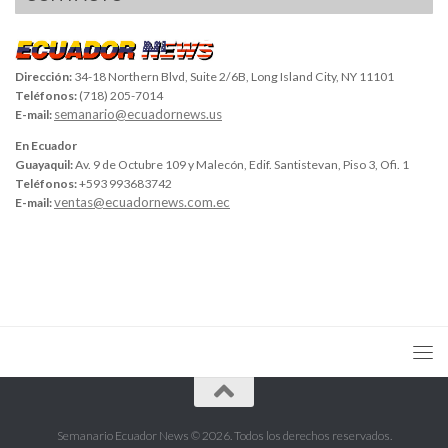
Dirección:
34-18 Northern Blvd, Suite 2/6B, Long Island City, NY 11101
Teléfonos:
(718) 205-7014
semanario@ecuadornews.us
E-mail:
En Ecuador
Guayaquil:
Av. 9 de Octubre 109 y Malecón, Edif. Santistevan, Piso 3, Ofi. 1
Teléfonos:
+593 993683742
ventas@ecuadornews.com.ec
E-mail:
Semanario Ecuador News © 2026. Todos los derechos reservados.