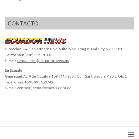
CONTACTO
Dirección:
34-18 Northern Blvd, Suite 2/6B, Long Island City, NY 11101
Teléfonos:
(718) 205-7014
semanario@ecuadornews.us
E-mail:
En Ecuador
Guayaquil:
Av. 9 de Octubre 109 y Malecón, Edif. Santistevan, Piso 3, Ofi. 1
Teléfonos:
+593 993683742
ventas@ecuadornews.com.ec
E-mail: