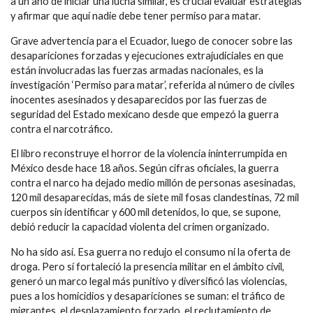
a un año de iniciar una lucha similar, es crucial evaluar estrategias
y afirmar que aquí nadie debe tener permiso para matar.
Grave advertencia para el Ecuador, luego de conocer sobre las
desapariciones forzadas y ejecuciones extrajudiciales en que
están involucradas las fuerzas armadas nacionales, es la
investigación ‘Permiso para matar’, referida al número de civiles
inocentes asesinados y desaparecidos por las fuerzas de
seguridad del Estado mexicano desde que empezó la guerra
contra el narcotráfico.
El libro reconstruye el horror de la violencia ininterrumpida en
México desde hace 18 años. Según cifras oficiales, la guerra
contra el narco ha dejado medio millón de personas asesinadas,
120 mil desaparecidas, más de siete mil fosas clandestinas, 72 mil
cuerpos sin identificar y 600 mil detenidos, lo que, se supone,
debió reducir la capacidad violenta del crimen organizado.
No ha sido así. Esa guerra no redujo el consumo ni la oferta de
droga. Pero sí fortaleció la presencia militar en el ámbito civil,
generó un marco legal más punitivo y diversificó las violencias,
pues a los homicidios y desapariciones se suman: el tráfico de
migrantes, el desplazamiento forzado, el reclutamiento de