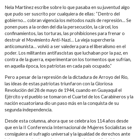
Nela Martínez escribe sobre lo que pasaba en su juventud algo
que pudo ser suscrito por cualquiera de ellas: “Dentro del
gobierno… cobran vigencia los métodos nazis de represión… Se
ponen pues a la orden del día la persecución, la cárcel, los
confinamientos, las torturas, las prohibiciones para frenar o
destruir el Movimiento Anti-Nazi… La vieja superchería
anticomunista… volvió a ser valedera para el liberalismo en el
poder. Los militantes antifascistas que luchaban por la paz, en
contra de la guerra, experimentaron los tormentos que sufrían,
en aquella época, los patriotas en cada país ocupado.”
Pero a pesar de la represión de la dictadura de Arroyo del Río,
las ideas de estas patriotas triunfaron con la Gloriosa
Revolución del 28 de mayo de 1944, cuando en Guayaquil el
Ejército y el pueblo se tomaron el Cuartel de los Carabineros y la
nación ecuatoriana dio un paso más en la conquista de su
segunda independencia.
Desde esta columna, ahora que se celebra los 114 años desde
que en la II Conferencia Internacional de Mujeres Socialistas se
consiguiera el sufragio universal y la igualdad de derechos ante