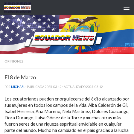
Saltar al contenido
OPINIONES
El 8 de Marzo
POR
MICHAEL
· PUBLICADA
2025-03-12
· ACTUALIZADO
2025-03-12
Los ecuatorianos pueden enorgullecerse del éxito alcanzado por
sus mujeres en todos los campos de la vida. Alba Calderón de Gil,
Isabel Herrería, Ana Moreno, Nela Martínez, Dolores Cuacango,
Dora Durango, Luisa Gómez de la Torre y muchas otras más
fueron seres de una riqueza espiritual envidiable en cualquier
parte del mundo. Mucho ha cambiado en el país gracias a la lucha