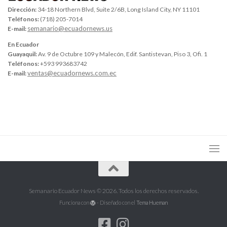
Dirección:
34-18 Northern Blvd, Suite 2/6B, Long Island City, NY 11101
Teléfonos:
(718) 205-7014
semanario@ecuadornews.us
E-mail:
En Ecuador
Guayaquil:
Av. 9 de Octubre 109 y Malecón, Edif. Santistevan, Piso 3, Ofi. 1
Teléfonos:
+593 993683742
ventas@ecuadornews.com.ec
E-mail:
Semanario Ecuador News © 2026. Todos los derechos reservados.
Funciona con
- Diseñado con el
Tema Hueman