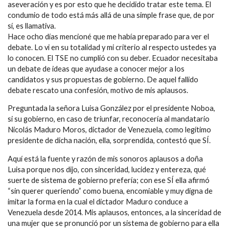
aseveración y es por esto que he decidido tratar este tema. El
condumio de todo está más allá de una simple frase que, de por
sí, es llamativa.
Hace ocho días mencioné que me había preparado para ver el
debate. Lo vi en su totalidad y mi criterio al respecto ustedes ya
lo conocen. El TSE no cumplió con su deber. Ecuador necesitaba
un debate de ideas que ayudase a conocer mejor a los
candidatos y sus propuestas de gobierno. De aquel fallido
debate rescato una confesión, motivo de mis aplausos.
Preguntada la señora Luisa González por el presidente Noboa,
si su gobierno, en caso de triunfar, reconocería al mandatario
Nicolás Maduro Moros, dictador de Venezuela, como legítimo
presidente de dicha nación, ella, sorprendida, contestó que SÍ.
Aquí está la fuente y razón de mis sonoros aplausos a doña
Luisa porque nos dijo, con sinceridad, lucidez y entereza, qué
suerte de sistema de gobierno prefería; con ese SÍ ella afirmó
“sin querer queriendo” como buena, encomiable y muy digna de
imitar la forma en la cual el dictador Maduro conduce a
Venezuela desde 2014. Mis aplausos, entonces, a la sinceridad de
una mujer que se pronunció por un sistema de gobierno para ella