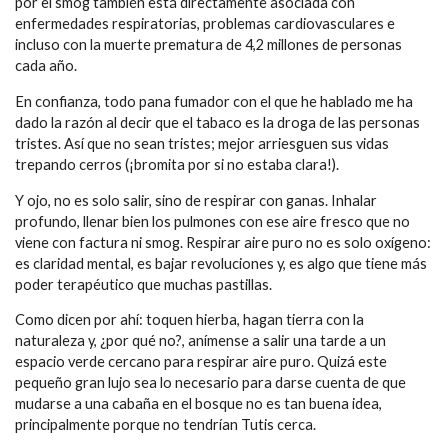
por el smog también está directamente asociada con
enfermedades respiratorias, problemas cardiovasculares e
incluso con la muerte prematura de 4,2 millones de personas
cada año.
En confianza, todo pana fumador con el que he hablado me ha
dado la razón al decir que el tabaco es la droga de las personas
tristes. Así que no sean tristes; mejor arriesguen sus vidas
trepando cerros (¡bromita por si no estaba clara!).
Y ojo, no es solo salir, sino de respirar con ganas. Inhalar
profundo, llenar bien los pulmones con ese aire fresco que no
viene con factura ni smog. Respirar aire puro no es solo oxígeno:
es claridad mental, es bajar revoluciones y, es algo que tiene más
poder terapéutico que muchas pastillas.
Como dicen por ahí: toquen hierba, hagan tierra con la
naturaleza y, ¿por qué no?, anímense a salir una tarde a un
espacio verde cercano para respirar aire puro. Quizá este
pequeño gran lujo sea lo necesario para darse cuenta de que
mudarse a una cabaña en el bosque no es tan buena idea,
principalmente porque no tendrían Tutis cerca.