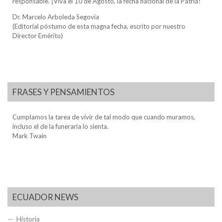
responsable. ¡Viva el 10 de Agosto, la fecha nacional de la Patria!
Dr. Marcelo Arboleda Segovia
(Editorial póstumo de esta magna fecha, escrito por nuestro
Director Emérito)
FRASES Y PENSAMIENTOS
Cumplamos la tarea de vivir de tal modo que cuando muramos,
incluso el de la funeraria lo sienta.
Mark Twain
ECUADOR NEWS
Historia