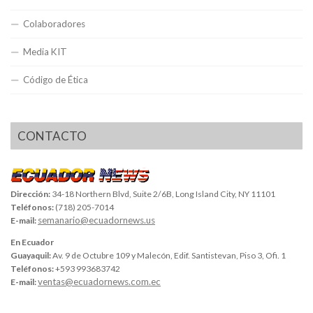
Colaboradores
Media KIT
Código de Ética
CONTACTO
Dirección:
34-18 Northern Blvd, Suite 2/6B, Long Island City, NY 11101
Teléfonos:
(718) 205-7014
semanario@ecuadornews.us
E-mail:
En Ecuador
Guayaquil:
Av. 9 de Octubre 109 y Malecón, Edif. Santistevan, Piso 3, Ofi. 1
Teléfonos:
+593 993683742
ventas@ecuadornews.com.ec
E-mail: