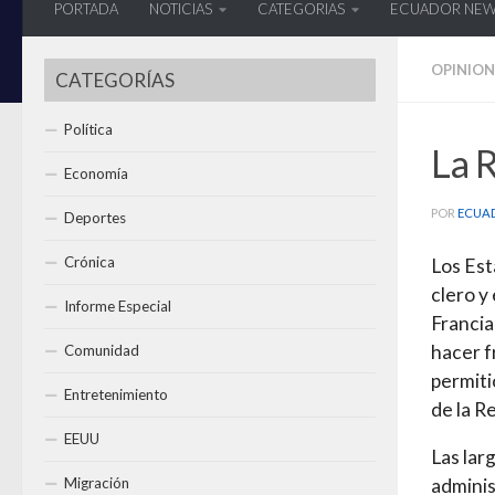
PORTADA
NOTICIAS
CATEGORIAS
ECUADOR NE
OPINION
CATEGORÍAS
Política
La 
Economía
POR
ECUA
Deportes
Crónica
Los Est
clero y
Informe Especial
Francia
hacer f
Comunidad
permiti
Entretenimiento
de la R
EEUU
Las lar
Migración
adminis