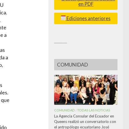
en PDF
UU
ica.
Ediciones anteriores
,
nte
te a
_________
das
da a
COMUNIDAD
o,
s
les.
e que
COMUNIDAD
TODAS LAS NOTICIAS
/
La Agencia Consular del Ecuador en
Queens realizó un conversatorio con
ido
el antropólogo ecuatoriano José