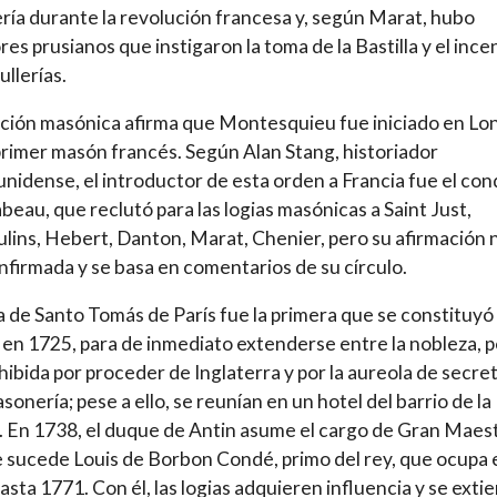
ía durante la revolución francesa y, según Marat, hubo
res prusianos que instigaron la toma de la Bastilla y el ince
ullerías.
ición masónica afirma que Montesquieu fue iniciado en Lo
 primer masón francés. Según Alan Stang, historiador
nidense, el introductor de esta orden a Francia fue el co
beau, que reclutó para las logias masónicas a Saint Just,
ins, Hebert, Danton, Marat, Chenier, pero su afirmación 
nfirmada y se basa en comentarios de su círculo.
a de Santo Tomás de París fue la primera que se constituyó
 en 1725, para de inmediato extenderse entre la nobleza, 
hibida por proceder de Inglaterra y por la aureola de secre
asonería; pese a ello, se reunían en un hotel del barrio de la
a. En 1738, el duque de Antin asume el cargo de Gran Maes
e sucede Louis de Borbon Condé, primo del rey, que ocupa 
asta 1771. Con él, las logias adquieren influencia y se ext