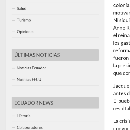
colonia
Salud
motivar
Ni siqu
Turismo
Anne Ro
Opiniones
el rein
los gas
reforma
ÚLTIMAS NOTICIAS
fueron 
la pres
Noticias Ecuador
que con
Noticias EEUU
Jacques
antes d
El pueb
ECUADOR NEWS
resulta
Historia
La cris
Colaboradores
convoca