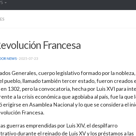
WS
ES
Revolución Francesa
DOR NEWS
·
2025-07-23
ados Generales, cuerpo legislativo formado por la nobleza, 
 el pueblo, llamado también tercer estado, fueron creados 
 en 1302, pero la convocatoria, hecha por Luis XVI para int
rente a la crisis económica que agobiaba al país, fue la que 
ó erigirse en Asamblea Nacional y lo que se considera el ini
evolución Francesa.
gas guerras emprendidas por Luis XIV, el despilfarro
trativo durante el reinado de Luis XV y los préstamos a las