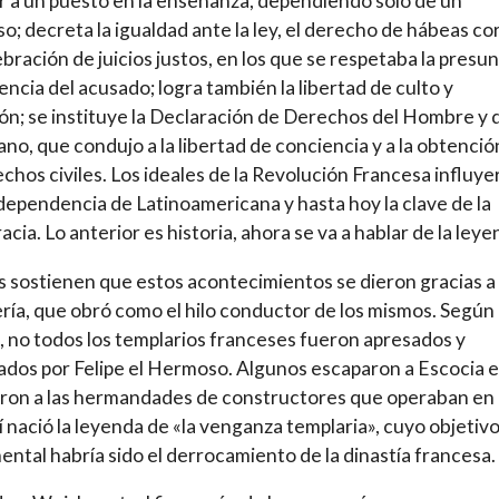
 a un puesto en la enseñanza, dependiendo sólo de un
o; decreta la igualdad ante la ley, el derecho de hábeas co
lebración de juicios justos, en los que se respetaba la presu
encia del acusado; logra también la libertad de culto y
ón; se instituye la Declaración de Derechos del Hombre y 
no, que condujo a la libertad de conciencia y a la obtenció
echos civiles. Los ideales de la Revolución Francesa influy
ndependencia de Latinoamericana y hasta hoy la clave de la
cia. Lo anterior es historia, ahora se va a hablar de la leye
sostienen que estos acontecimientos se dieron gracias a 
ía, que obró como el hilo conductor de los mismos. Según
, no todos los templarios franceses fueron apresados y
iados por Felipe el Hermoso. Algunos escaparon a Escocia e
ron a las hermandades de constructores que operaban en
sí nació la leyenda de «la venganza templaria», cuyo objetiv
ntal habría sido el derrocamiento de la dinastía francesa.