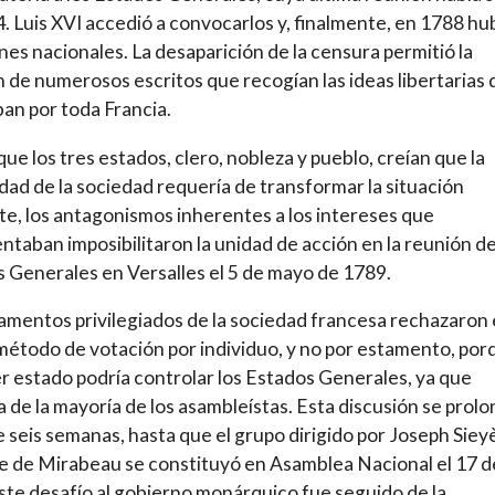
. Luis XVI accedió a convocarlos y, finalmente, en 1788 hu
nes nacionales. La desaparición de la censura permitió la
n de numerosos escritos que recogían las ideas libertarias
ban por toda Francia.
que los tres estados, clero, nobleza y pueblo, creían que la
idad de la sociedad requería de transformar la situación
te, los antagonismos inherentes a los intereses que
ntaban imposibilitaron la unidad de acción en la reunión de
 Generales en Versalles el 5 de mayo de 1789.
amentos privilegiados de la sociedad francesa rechazaron 
étodo de votación por individuo, y no por estamento, por
er estado podría controlar los Estados Generales, ya que
a de la mayoría de los asambleístas. Esta discusión se prol
 seis semanas, hasta que el grupo dirigido por Joseph Siey
e de Mirabeau se constituyó en Asamblea Nacional el 17 d
Este desafío al gobierno monárquico fue seguido de la