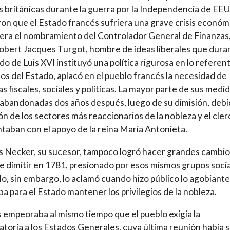
s británicas durante la guerra por la Independencia de EE
on que el Estado francés sufriera una grave crisis económ
iera el nombramiento del Controlador General de Finanzas
bert Jacques Turgot, hombre de ideas liberales que dura
ado de Luis XVI instituyó una política rigurosa en lo referen
tos del Estado, aplacó en el pueblo francés la necesidad de
s fiscales, sociales y políticas. La mayor parte de sus medi
abandonadas dos años después, luego de su dimisión, debi
ión de los sectores más reaccionarios de la nobleza y el cler
taban con el apoyo de la reina María Antonieta.
 Necker, su sucesor, tampoco logró hacer grandes cambio
e dimitir en 1781, presionado por esos mismos grupos socia
lo, sin embargo, lo aclamó cuando hizo público lo agobiant
ba para el Estado mantener los privilegios de la nobleza.
is empeoraba al mismo tiempo que el pueblo exigía la
toria a los Estados Generales, cuya última reunión había s