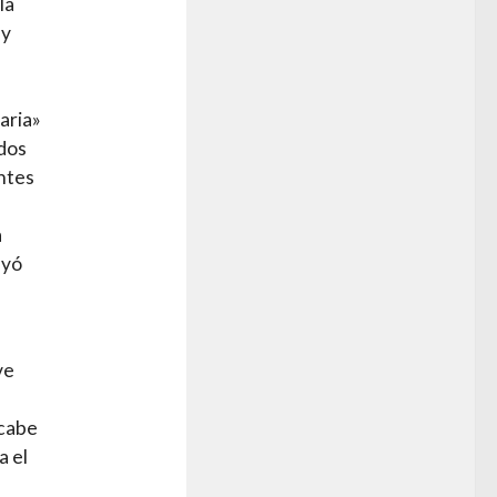
la
 y
aria»
ados
ntes
a
uyó
ve
 cabe
a el