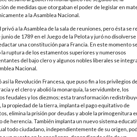
ión de medidas que otorgaban el poder de legislar en mat
únicamente a la Asamblea Nacional.
I privó a la Asamblea de la sala de reuniones, pero ésta se r
e junio de 1789 en el Juego de la Pelota y juró no disolverse
edactar una constitución para Francia. En este momento s
 la ruptura de los estamentos superiores y numerosos
ntantes del bajo clero y algunos nobles liberales se integr
amblea Nacional.
ó así la Revolución Francesa, que puso fin a los privilegios de
racia y el clero y abolió la monarquía, la servidumbre, los
s feudales y los diezmos; esta transformación redistribuye
, la propiedad de la tierra, implanta el pago equitativo de
os, elimina la prisión por deudas y abole la primogenitura e
 de herencia. También implanta un nuevo sistema educati
cual todo ciudadano, independientemente de su origen, pod