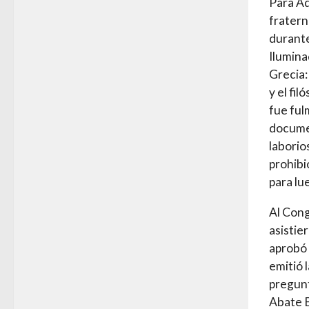
Para Ad
fratern
durante
Ilumina
Grecia:
y el fi
fue ful
documen
laborio
prohibi
para lu
Al Cong
asistie
aprobó 
emitió 
pregunt
Abate B