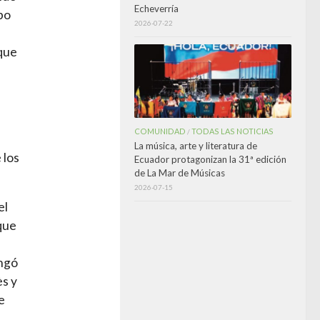
Echeverría
bo
2026-07-22
 que
COMUNIDAD
TODAS LAS NOTICIAS
/
La música, arte y literatura de
 los
Ecuador protagonizan la 31ª edición
de La Mar de Músicas
2026-07-15
el
que
ongó
ès y
e