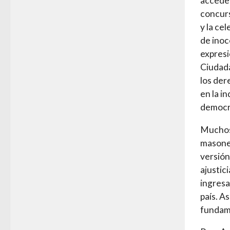
acceder
concurs
y la ce
de inoc
expresi
Ciudada
los der
en la i
democra
Muchos 
masoner
versión
ajustic
ingresa
país. A
fundame