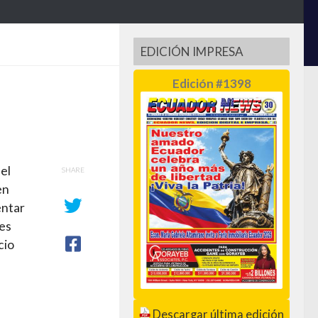
EDICIÓN IMPRESA
Edición #1398
el
SHARE
en
entar
les
cio
Descargar última edición