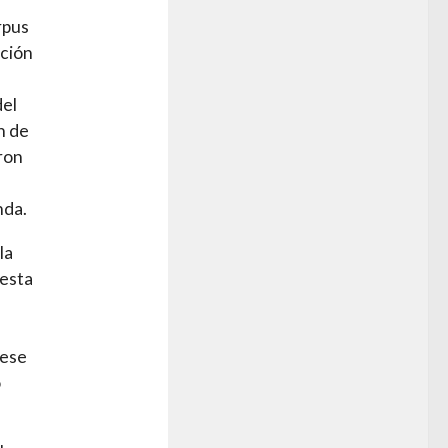
rpus
nción
del
n de
eron
nda.
la
 esta
 ese
o