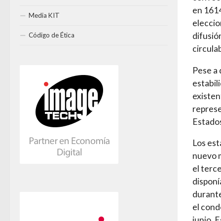
en 1614
Media KIT
eleccio
difusió
Código de Ética
circula
Pese a 
estabil
existen
represe
Estados
Los est
nuevo m
el terc
disponí
durante
el cond
junio. 