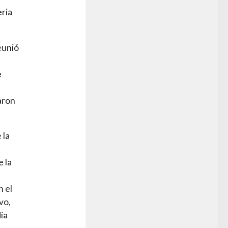
eria
eunió
e
aron
 la
 la
n el
vo,
ía