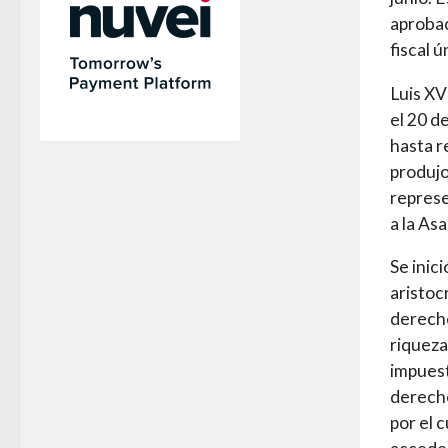
aprobac
fiscal 
Luis XV
el 20 d
hasta r
produjo
represe
a la As
Se inici
aristoc
derecho
riqueza
impuest
derecho
por el 