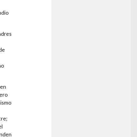
ndio
ndres
nde
no
 en
pero
tismo
tre;
el
ienden