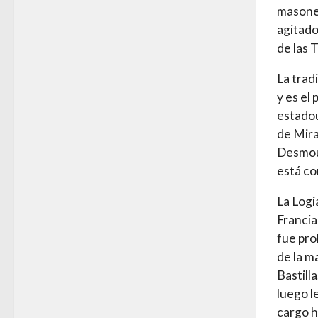
masoner
agitado
de las T
La trad
y es el
estadou
de Mira
Desmoul
está co
La Logi
Francia
fue pro
de la m
Bastill
luego l
cargo h