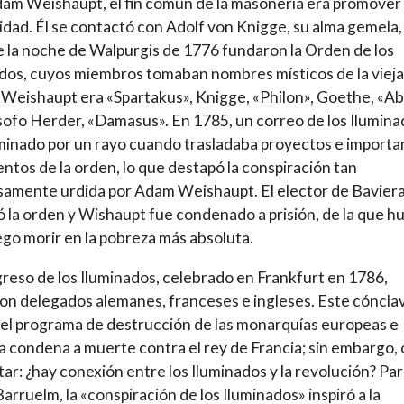
am Weishaupt, el fin común de la masonería era promover 
idad. Él se contactó con Adolf von Knigge, su alma gemela,
 la noche de Walpurgis de 1776 fundaron la Orden de los
dos, cuyos miembros tomaban nombres místicos de la vieja
 Weishaupt era «Spartakus», Knigge, «Philon», Goethe, «Ab
lósofo Herder, «Damasus». En 1785, un correo de los Ilumin
minado por un rayo cuando trasladaba proyectos e importa
tos de la orden, lo que destapó la conspiración tan
samente urdida por Adam Weishaupt. El elector de Bavier
ó la orden y Wishaupt fue condenado a prisión, de la que h
ego morir en la pobreza más absoluta.
reso de los Iluminados, celebrado en Frankfurt en 1786,
ron delegados alemanes, franceses e ingleses. Este cóncla
el programa de destrucción de las monarquías europeas e
la condena a muerte contra el rey de Francia; sin embargo,
ar: ¿hay conexión entre los Iluminados y la revolución? Par
arruelm, la «conspiración de los Iluminados» inspiró a la