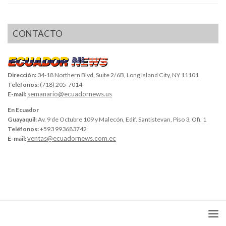
CONTACTO
Dirección:
34-18 Northern Blvd, Suite 2/6B, Long Island City, NY 11101
Teléfonos:
(718) 205-7014
semanario@ecuadornews.us
E-mail:
En Ecuador
Guayaquil:
Av. 9 de Octubre 109 y Malecón, Edif. Santistevan, Piso 3, Ofi. 1
Teléfonos:
+593 993683742
ventas@ecuadornews.com.ec
E-mail: