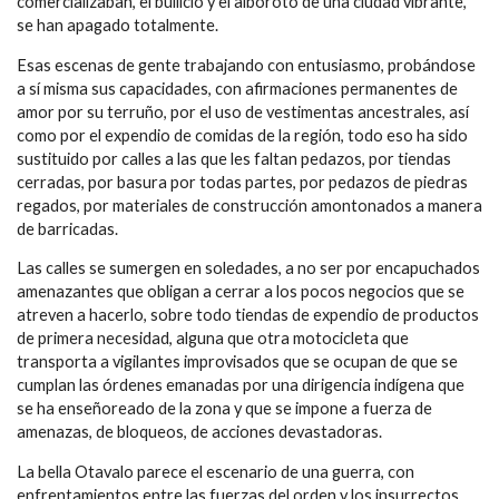
comercializaban, el bullicio y el alboroto de una ciudad vibrante,
se han apagado totalmente.
Esas escenas de gente trabajando con entusiasmo, probándose
a sí misma sus capacidades, con afirmaciones permanentes de
amor por su terruño, por el uso de vestimentas ancestrales, así
como por el expendio de comidas de la región, todo eso ha sido
sustituido por calles a las que les faltan pedazos, por tiendas
cerradas, por basura por todas partes, por pedazos de piedras
regados, por materiales de construcción amontonados a manera
de barricadas.
Las calles se sumergen en soledades, a no ser por encapuchados
amenazantes que obligan a cerrar a los pocos negocios que se
atreven a hacerlo, sobre todo tiendas de expendio de productos
de primera necesidad, alguna que otra motocicleta que
transporta a vigilantes improvisados que se ocupan de que se
cumplan las órdenes emanadas por una dirigencia indígena que
se ha enseñoreado de la zona y que se impone a fuerza de
amenazas, de bloqueos, de acciones devastadoras.
La bella Otavalo parece el escenario de una guerra, con
enfrentamientos entre las fuerzas del orden y los insurrectos