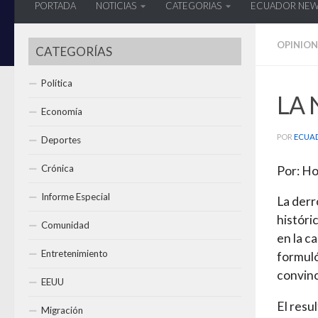
PORTADA
NOTICIAS
CATEGORIAS
ECUADOR NE
OPINION
CATEGORÍAS
Política
LA 
Economía
POR
ECUA
Deportes
Crónica
Por: Ho
Informe Especial
La derr
históri
Comunidad
en la c
Entretenimiento
formuló
convinc
EEUU
El resu
Migración