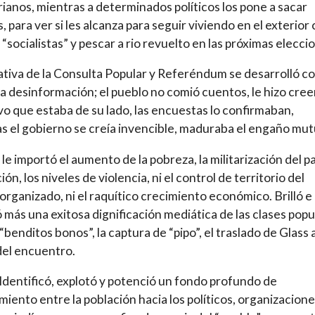
ianos, mientras a determinados políticos los pone a sacar
, para ver si les alcanza para seguir viviendo en el exterio
“socialistas” y pescar a rio revuelto en las próximas elecci
ativa de la Consulta Popular y Referéndum se desarrolló c
a desinformación; el pueblo no comió cuentos, le hizo creer
vo que estaba de su lado, las encuestas lo confirmaban,
s el gobierno se creía invencible, maduraba el engaño mut
le importó el aumento de la pobreza, la militarización del paí
ón, los niveles de violencia, ni el control de territorio del
organizado, ni el raquítico crecimiento económico. Brilló e
 más una exitosa dignificación mediática de las clases popu
“benditos bonos”, la captura de “pipo”, el traslado de Glass a
del encuentro.
dentificó, explotó y potenció un fondo profundo de
miento entre la población hacia los políticos, organizacion