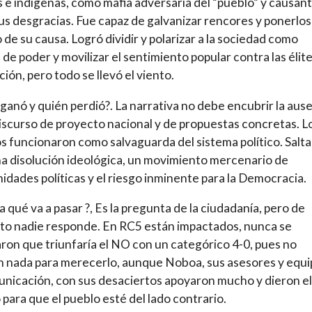
s e indígenas, como mafia adversaria del “pueblo” y causan
us desgracias. Fue capaz de galvanizar rencores y ponerlos 
o de su causa. Logró dividir y polarizar a la sociedad como
 de poder y movilizar el sentimiento popular contra las élit
ción, pero todo se llevó el viento.
ganó y quién perdió?. La narrativa no debe encubrir la aus
iscurso de proyecto nacional y de propuestas concretas. L
s funcionaron como salvaguarda del sistema político. Salta 
na disolución ideológica, un movimiento mercenario de
idades políticas y el riesgo inminente para la Democracia.
a qué va a pasar ?, Es la pregunta de la ciudadanía, pero de
o nadie responde. En RC5 están impactados, nunca se
ron que triunfaría el NO con un categórico 4-0, pues no
n nada para merecerlo, aunque Noboa, sus asesores y equi
nicación, con sus desaciertos apoyaron mucho y dieron el
 para que el pueblo esté del lado contrario.