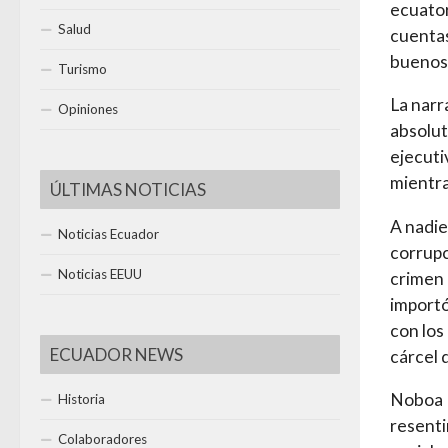
ecuator
Salud
cuentas
buenos 
Turismo
La narr
Opiniones
absolut
ejecuti
mientra
ÚLTIMAS NOTICIAS
A nadie 
Noticias Ecuador
corrupci
Noticias EEUU
crimen 
importó
con los 
ECUADOR NEWS
cárcel 
Noboa I
Historia
resenti
Colaboradores