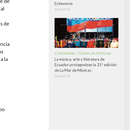
te de
Echeverría
al
2026-07-22
es de
encia
os
COMUNIDAD
TODAS LAS NOTICIAS
/
a la
La música, arte y literatura de
Ecuador protagonizan la 31ª edición
de La Mar de Músicas
2026-07-15
po