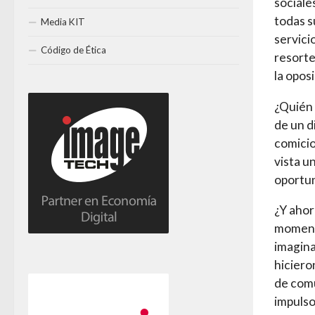
sociale
todas s
Media KIT
servici
Código de Ética
resorte
la oposi
¿Quién 
de un d
comicio
vista u
oportun
¿Y ahor
moment
imagina
hiciero
de comu
impulso