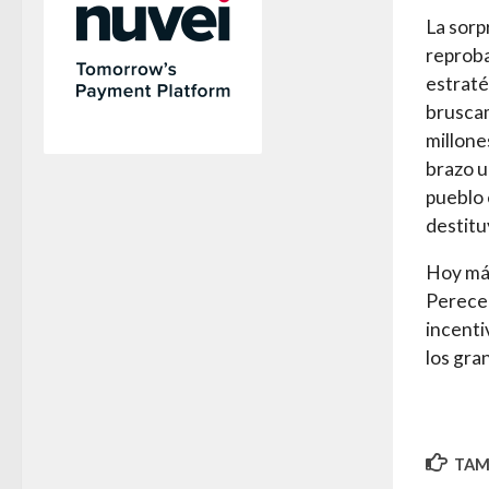
La sorp
reproba
estraté
bruscam
millone
brazo u
pueblo 
destitu
Hoy más
Perecer
incenti
los gra
TAMB