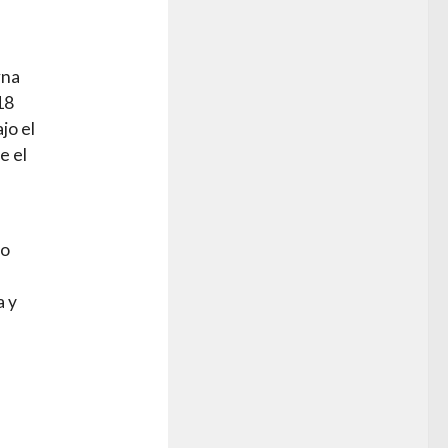
rna
18
jo el
e el
 o
a y