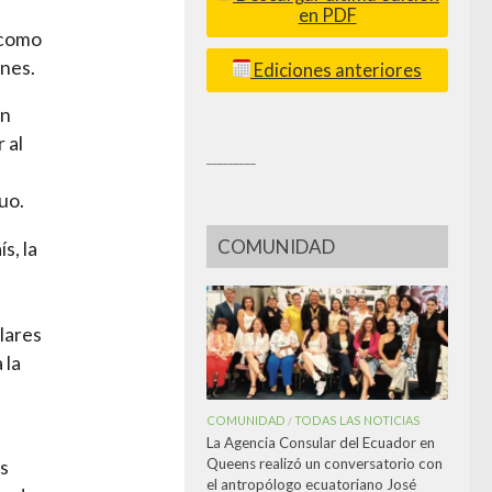
en PDF
r como
ones.
Ediciones anteriores
on
 al
_________
uo.
COMUNIDAD
s, la
lares
 la
COMUNIDAD
TODAS LAS NOTICIAS
/
La Agencia Consular del Ecuador en
Queens realizó un conversatorio con
es
el antropólogo ecuatoriano José