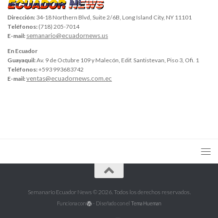
Dirección:
34-18 Northern Blvd, Suite 2/6B, Long Island City, NY 11101
Teléfonos:
(718) 205-7014
semanario@ecuadornews.us
E-mail:
En Ecuador
Guayaquil:
Av. 9 de Octubre 109 y Malecón, Edif. Santistevan, Piso 3, Ofi. 1
Teléfonos:
+593 993683742
ventas@ecuadornews.com.ec
E-mail:
Semanario Ecuador News © 2026. Todos los derechos reservados.
Funciona con
- Diseñado con el
Tema Hueman