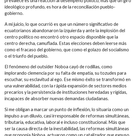
prevalece es una reacción al desempeño político, más que un giro
ideológico profundo, es hora de la reconciliación pueblo-
gobierno.
A mi juicio, lo que ocurrió es que un número significativo de
ecuatorianos abandonaron la izquierda y ante la implosión del
centro político no encontró otro espacio disponible que la
centro derecha, camuflada. Estas elecciones deben leerse más
como el fracaso del gobierno, que como el golazo del socialismo
o el triunfo del pueblo.
El fenómeno del outsider Noboa cayó de rodillas, como
implorando clemencia por su falta de empatía, su tozudes para
escuchar, su esclavitud al ego. Ese mismo éxito se transformó en
una vulnerabilidad, con la rápida expansión de sectores medios
precarios y la persistencia de instituciones heredadas y rígidas,
incapaces de absorber nuevas demandas ciudadanas.
Si me obligan a marcar un punto de inflexión, lo situaría como un
impulso a un diluvio, casi irresponsable de reformas simultáneas,
tributaria, educativa, laboral e incluso constitucional. Más que
ser la causa directa de la inestabilidad, las reformas simultáneas
que proponía Noboa, actuaron como un catalizador que expuso