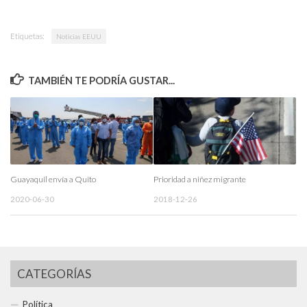
Etiquetas:
Noticias EEUU
TAMBIÉN TE PODRÍA GUSTAR...
Guayaquil envía a Quito
Prioridad a niñez migrante
2020-06-30
2018-12-26
CATEGORÍAS
Política