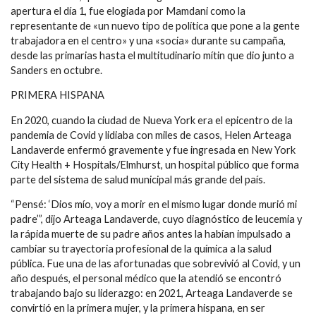
apertura el día 1, fue elogiada por Mamdani como la
representante de «un nuevo tipo de política que pone a la gente
trabajadora en el centro» y una «socia» durante su campaña,
desde las primarias hasta el multitudinario mítin que dio junto a
Sanders en octubre.
PRIMERA HISPANA
En 2020, cuando la ciudad de Nueva York era el epicentro de la
pandemia de Covid y lidiaba con miles de casos, Helen Arteaga
Landaverde enfermó gravemente y fue ingresada en New York
City Health + Hospitals/Elmhurst, un hospital público que forma
parte del sistema de salud municipal más grande del país.
“Pensé: ‘Dios mío, voy a morir en el mismo lugar donde murió mi
padre’”, dijo Arteaga Landaverde, cuyo diagnóstico de leucemia y
la rápida muerte de su padre años antes la habían impulsado a
cambiar su trayectoria profesional de la química a la salud
pública. Fue una de las afortunadas que sobrevivió al Covid, y un
año después, el personal médico que la atendió se encontró
trabajando bajo su liderazgo: en 2021, Arteaga Landaverde se
convirtió en la primera mujer, y la primera hispana, en ser