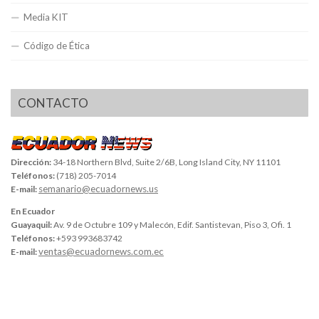
Media KIT
Código de Ética
CONTACTO
Dirección:
34-18 Northern Blvd, Suite 2/6B, Long Island City, NY 11101
Teléfonos:
(718) 205-7014
semanario@ecuadornews.us
E-mail:
En Ecuador
Guayaquil:
Av. 9 de Octubre 109 y Malecón, Edif. Santistevan, Piso 3, Ofi. 1
Teléfonos:
+593 993683742
ventas@ecuadornews.com.ec
E-mail: