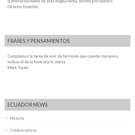
(Editorial póstumo de esta magna fecha, escrito por nuestro
Director Emérito)
FRASES Y PENSAMIENTOS
Cumplamos la tarea de vivir de tal modo que cuando muramos,
incluso el de la funeraria lo sienta.
Mark Twain
ECUADOR NEWS
Historia
Colaboradores