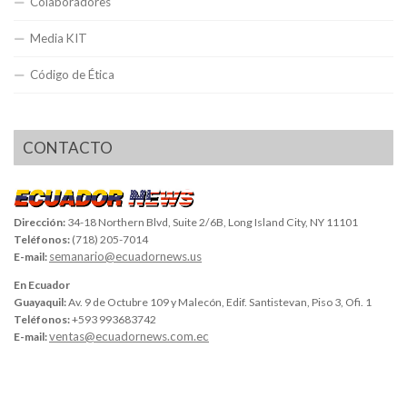
Colaboradores
Media KIT
Código de Ética
CONTACTO
Dirección:
34-18 Northern Blvd, Suite 2/6B, Long Island City, NY 11101
Teléfonos:
(718) 205-7014
semanario@ecuadornews.us
E-mail:
En Ecuador
Guayaquil:
Av. 9 de Octubre 109 y Malecón, Edif. Santistevan, Piso 3, Ofi. 1
Teléfonos:
+593 993683742
ventas@ecuadornews.com.ec
E-mail: