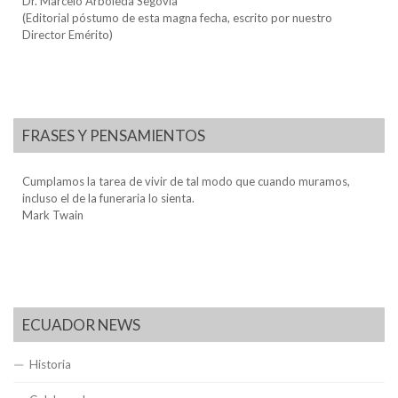
Dr. Marcelo Arboleda Segovia
(Editorial póstumo de esta magna fecha, escrito por nuestro
Director Emérito)
FRASES Y PENSAMIENTOS
Cumplamos la tarea de vivir de tal modo que cuando muramos,
incluso el de la funeraria lo sienta.
Mark Twain
ECUADOR NEWS
Historia