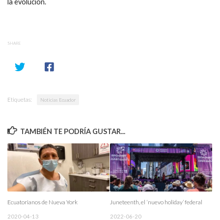
la evolución.
SHARE
Etiquetas:
Noticias Ecuador
TAMBIÉN TE PODRÍA GUSTAR...
Ecuatorianos de Nueva York
Juneteenth, el ‘nuevo holiday’ federal
2020-04-13
2022-06-20