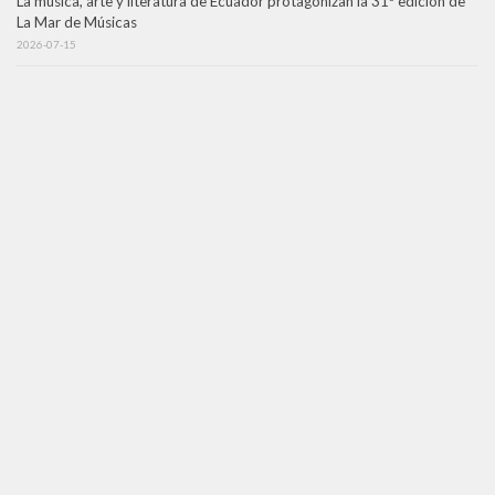
La música, arte y literatura de Ecuador protagonizan la 31ª edición de
La Mar de Músicas
2026-07-15