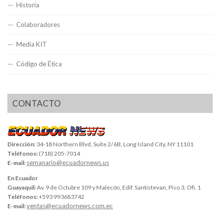
Historia
Colaboradores
Media KIT
Código de Ética
CONTACTO
Dirección:
34-18 Northern Blvd, Suite 2/6B, Long Island City, NY 11101
Teléfonos:
(718) 205-7014
semanario@ecuadornews.us
E-mail:
En Ecuador
Guayaquil:
Av. 9 de Octubre 109 y Malecón, Edif. Santistevan, Piso 3, Ofi. 1
Teléfonos:
+593 993683742
ventas@ecuadornews.com.ec
E-mail: