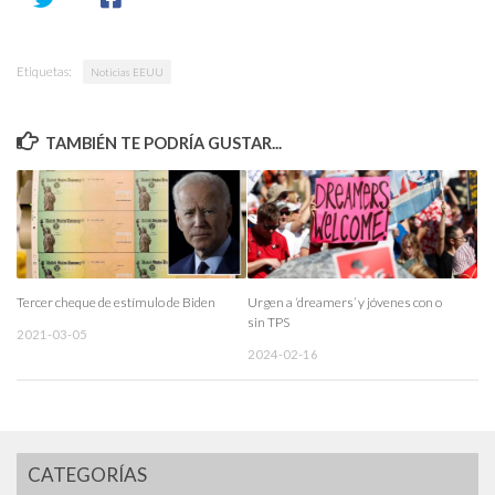
Etiquetas:
Noticias EEUU
TAMBIÉN TE PODRÍA GUSTAR...
Tercer cheque de estímulo de Biden
Urgen a ‘dreamers’ y jóvenes con o
sin TPS
2021-03-05
2024-02-16
CATEGORÍAS