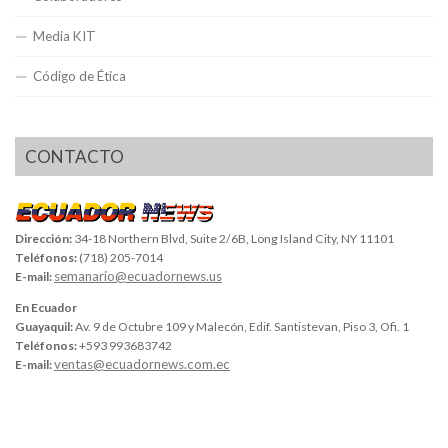
Media KIT
Código de Ética
CONTACTO
Dirección:
34-18 Northern Blvd, Suite 2/6B, Long Island City, NY 11101
Teléfonos:
(718) 205-7014
semanario@ecuadornews.us
E-mail:
En Ecuador
Guayaquil:
Av. 9 de Octubre 109 y Malecón, Edif. Santistevan, Piso 3, Ofi. 1
Teléfonos:
+593 993683742
ventas@ecuadornews.com.ec
E-mail: