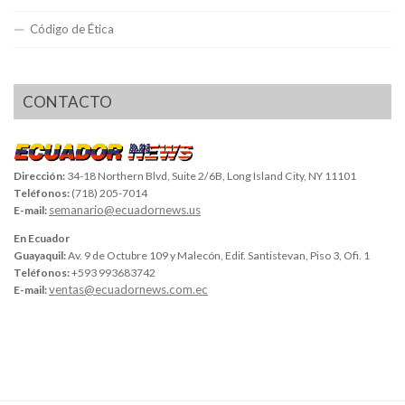
Código de Ética
CONTACTO
Dirección:
34-18 Northern Blvd, Suite 2/6B, Long Island City, NY 11101
Teléfonos:
(718) 205-7014
semanario@ecuadornews.us
E-mail:
En Ecuador
Guayaquil:
Av. 9 de Octubre 109 y Malecón, Edif. Santistevan, Piso 3, Ofi. 1
Teléfonos:
+593 993683742
ventas@ecuadornews.com.ec
E-mail: