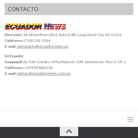
CONTACTO
Dirección:
34-18 Northern Blvd, Suite 2/6B, Long Island City, NY 11101
Teléfonos:
(718) 205-7014
semanario@ecuadornews.us
E-mail:
En Ecuador
Guayaquil:
Av. 9 de Octubre 109 y Malecón, Edif. Santistevan, Piso 3, Ofi. 1
Teléfonos:
+593 993683742
ventas@ecuadornews.com.ec
E-mail: