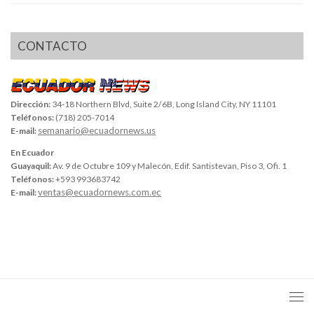
CONTACTO
Dirección:
34-18 Northern Blvd, Suite 2/6B, Long Island City, NY 11101
Teléfonos:
(718) 205-7014
semanario@ecuadornews.us
E-mail:
En Ecuador
Guayaquil:
Av. 9 de Octubre 109 y Malecón, Edif. Santistevan, Piso 3, Ofi. 1
Teléfonos:
+593 993683742
ventas@ecuadornews.com.ec
E-mail: