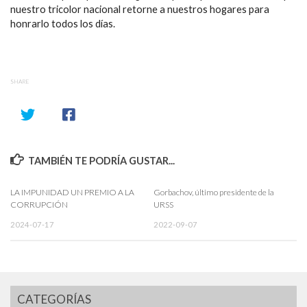
nuestro tricolor nacional retorne a nuestros hogares para
honrarlo todos los días.
SHARE
TAMBIÉN TE PODRÍA GUSTAR...
LA IMPUNIDAD UN PREMIO A LA
Gorbachov, último presidente de la
CORRUPCIÓN
URSS
2024-07-17
2022-09-07
CATEGORÍAS