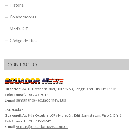
Historia
Colaboradores
Media KIT
Código de Ética
CONTACTO
Dirección:
34-18 Northern Blvd, Suite 2/6B, Long Island City, NY 11101
Teléfonos:
(718) 205-7014
semanario@ecuadornews.us
E-mail:
En Ecuador
Guayaquil:
Av. 9 de Octubre 109 y Malecón, Edif. Santistevan, Piso 3, Ofi. 1
Teléfonos:
+593 993683742
ventas@ecuadornews.com.ec
E-mail: