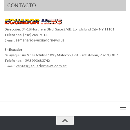
CONTACTO
Dirección:
34-18 Northern Blvd, Suite 2/6B, Long Island City, NY 11101
Teléfonos:
(718) 205-7014
semanario@ecuadornews.us
E-mail:
En Ecuador
Guayaquil:
Av. 9 de Octubre 109 y Malecón, Edif. Santistevan, Piso 3, Ofi. 1
Teléfonos:
+593 993683742
ventas@ecuadornews.com.ec
E-mail: