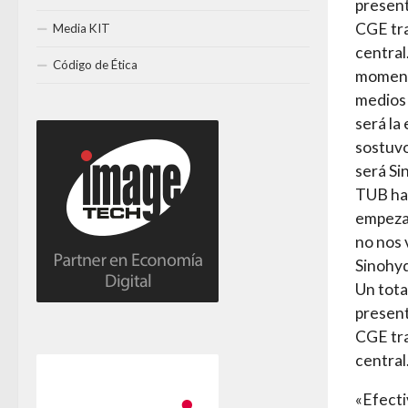
present
CGE tra
Media KIT
central
Código de Ética
momento
medios 
será la
sostuvo
será Si
TUB ha 
empezar
no nos 
Sinohyd
Un tota
present
CGE tra
central
«Efect