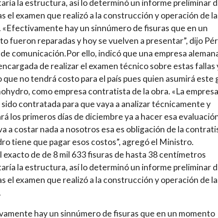
aría la estructura, así lo determinó un informe preliminar d
s el examen que realizó a la construcción y operación de la
. «Efectivamente hay un sinnúmero de fisuras que en un
 fueron reparadas y hoy se vuelven a presentar”, dijo Pér
de comunicación.Por ello, indicó que una empresa aleman
 encargada de realizar el examen técnico sobre estas fallas 
 que no tendrá costo para el país pues quien asumirá este 
nohydro, como empresa contratista de la obra. «La empres
sido contratada para que vaya a analizar técnicamente y
á los primeros días de diciembre ya a hacer esa evaluación
va a costar nada a nosotros esa es obligación de la contrati
ro tiene que pagar esos costos”, agregó el Ministro.
l exacto de de 8 mil 633 fisuras de hasta 38 centímetros
aría la estructura, así lo determinó un informe preliminar d
s el examen que realizó a la construcción y operación de la
.
ivamente hay un sinnúmero de fisuras que en un momento