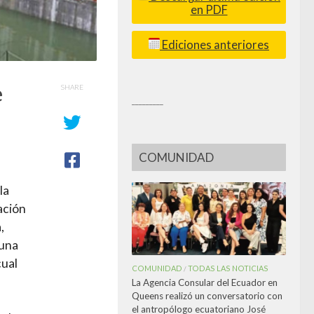
en PDF
Ediciones anteriores
e
SHARE
_________
COMUNIDAD
la
ación
,
 una
cual
COMUNIDAD
TODAS LAS NOTICIAS
/
La Agencia Consular del Ecuador en
Queens realizó un conversatorio con
el antropólogo ecuatoriano José