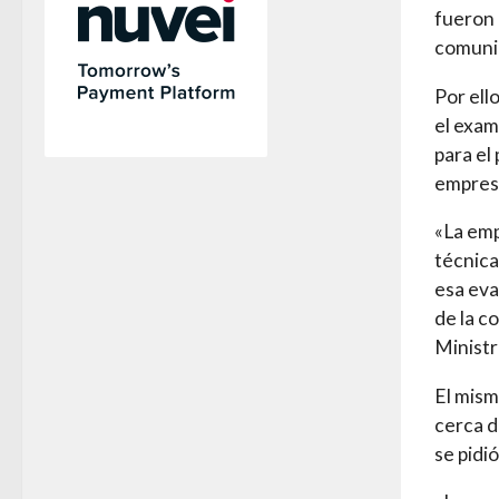
fueron 
comuni
Por ell
el exam
para el
empresa
«La emp
técnica
esa eva
de la c
Ministr
El mism
cerca d
se pidi