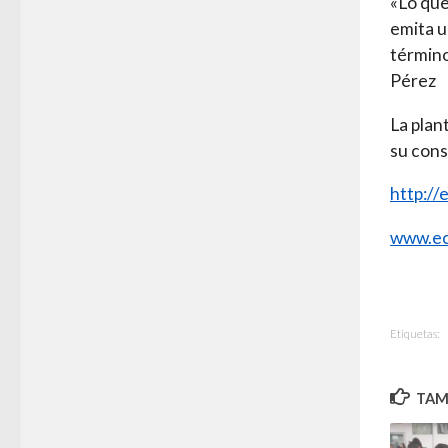
«Lo que
emita u
término
Pérez
La plan
su cons
http:/
www.ec
Etiquetas:
TAMB