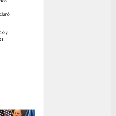
 nos
claró
16 y
es.