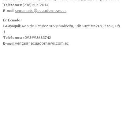
Teléfonos:
(718) 205-7014
semanario@ecuadornews.us
E-mail:
En Ecuador
Guayaquil:
Av. 9 de Octubre 109 y Malecón, Edif. Santistevan, Piso 3, Ofi.
1
Teléfonos:
+593 993683742
ventas@ecuadornews.com.ec
E-mail: