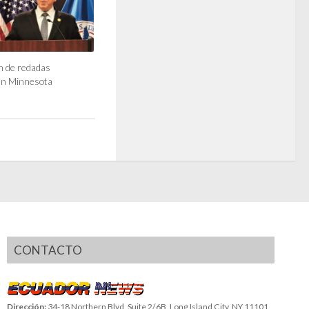
in de redadas
en Minnesota
CONTACTO
Dirección:
34-18 Northern Blvd, Suite 2/6B, Long Island City, NY 11101