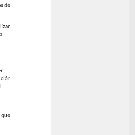
os de
lizar
o
er
ación
l
ó que