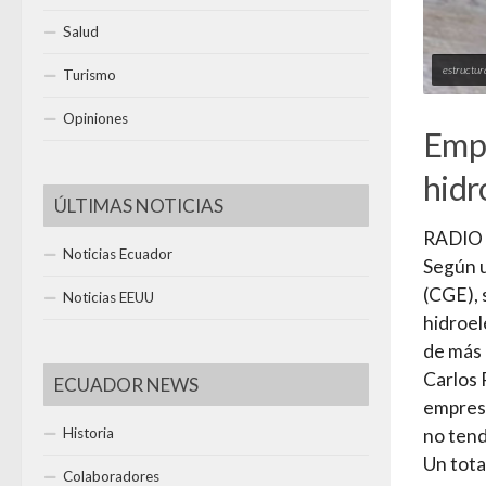
Salud
estructur
Turismo
Opiniones
Empr
hidr
ÚLTIMAS NOTICIAS
RADIO
Noticias Ecuador
Según u
(CGE), 
Noticias EEUU
hidroel
de más 
Carlos 
ECUADOR NEWS
empresa
Historia
no tend
Un tota
Colaboradores