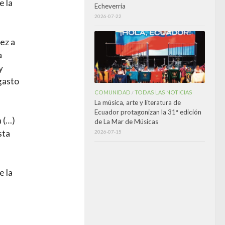
e la
Echeverría
2026-07-22
ez a
a
y
gasto
a
COMUNIDAD
TODAS LAS NOTICIAS
/
La música, arte y literatura de
Ecuador protagonizan la 31ª edición
 (…)
de La Mar de Músicas
sta
2026-07-15
e la