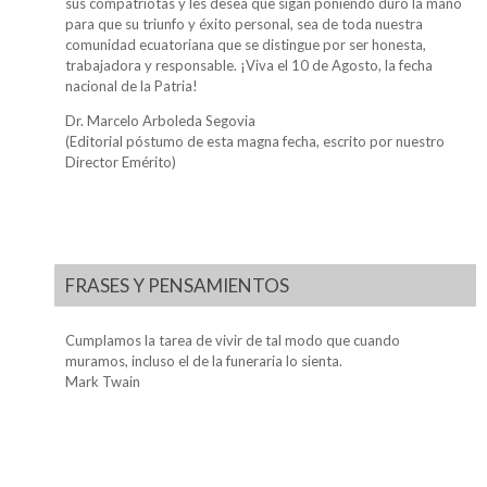
sus compatriotas y les desea que sigan poniendo duro la mano
para que su triunfo y éxito personal, sea de toda nuestra
comunidad ecuatoriana que se distingue por ser honesta,
trabajadora y responsable. ¡Viva el 10 de Agosto, la fecha
nacional de la Patria!
Dr. Marcelo Arboleda Segovia
(Editorial póstumo de esta magna fecha, escrito por nuestro
Director Emérito)
FRASES Y PENSAMIENTOS
Cumplamos la tarea de vivir de tal modo que cuando
muramos, incluso el de la funeraria lo sienta.
Mark Twain