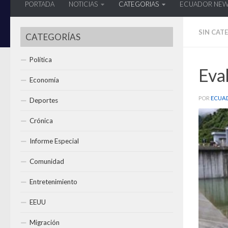
PORTADA
NOTICIAS
CATEGORIAS
ECUADOR NE
SIN CAT
CATEGORÍAS
Política
Eval
Economía
POR
ECUA
Deportes
Crónica
Informe Especial
Comunidad
Entretenimiento
EEUU
Migración