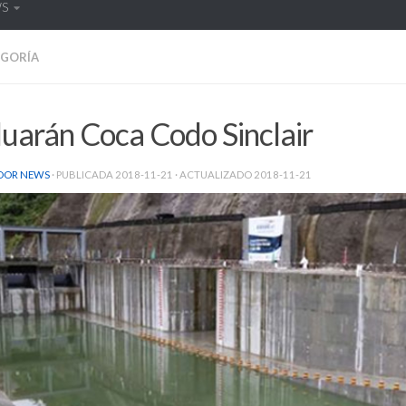
WS
EGORÍA
uarán Coca Codo Sinclair
DOR NEWS
· PUBLICADA
2018-11-21
· ACTUALIZADO
2018-11-21