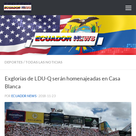
Saltar al contenido
DEPORTES
/
TODAS LAS NOTICIAS
Exglorias de LDU-Q serán homenajeadas en Casa
Blanca
POR
ECUADOR NEWS
·
2018-11-23