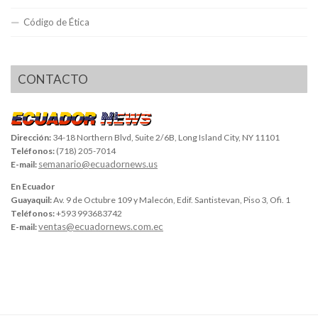
Código de Ética
CONTACTO
Dirección:
34-18 Northern Blvd, Suite 2/6B, Long Island City, NY 11101
Teléfonos:
(718) 205-7014
semanario@ecuadornews.us
E-mail:
En Ecuador
Guayaquil:
Av. 9 de Octubre 109 y Malecón, Edif. Santistevan, Piso 3, Ofi. 1
Teléfonos:
+593 993683742
ventas@ecuadornews.com.ec
E-mail: