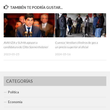
TAMBIÉN TE PODRÍA GUSTAR...
AVANZA y SUMA apoyan a
Cuenca: Vendían cilindros de gas a
candidatura de Otto Sonnenholzner
un precio superior al oficial
2023-05-25
2024-05-16
CATEGORÍAS
Política
Economía