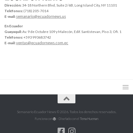
Dirección:
34-18 Northern Blvd, Suite 2/6B, Long Island City, NY 11101
Teléfonos:
(718) 205-7014
semanario@ecuadornews.us
E-mail:
En Ecuador
Guayaquil:
Av. 9 de Octubre 109 y Malecón, Edif. Santistevan, Piso 3, Ofi. 1
Teléfonos:
+593 993683742
ventas@ecuadornews.com.ec
E-mail:
Semanario Ecuador News © 2026. Todos los derechos reservados.
Funciona con
- Diseñado con el
Tema Hueman