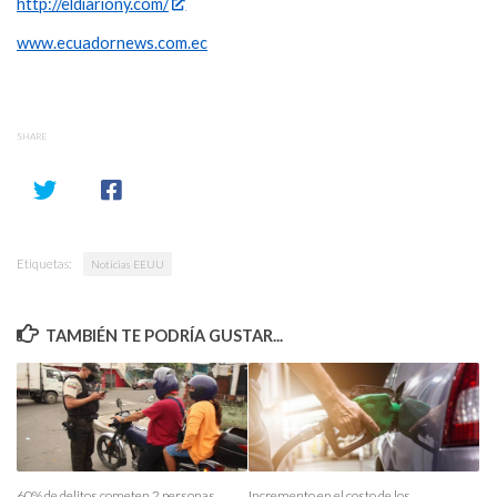
http://eldiariony.com/
www.ecuadornews.com.ec
SHARE
Etiquetas:
Noticias EEUU
TAMBIÉN TE PODRÍA GUSTAR...
60% de delitos cometen 2 personas
Incremento en el costo de los