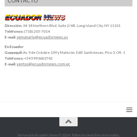
CONTACTO
Dirección:
34-18 Northern Blvd, Suite 2/6B, Long Island City, NY 11101
Teléfonos:
(718) 205-7014
semanario@ecuadornews.us
E-mail:
En Ecuador
Guayaquil:
Av. 9 de Octubre 109 y Malecón, Edif. Santistevan, Piso 3, Ofi. 1
Teléfonos:
+593 993683742
ventas@ecuadornews.com.ec
E-mail:
Semanario Ecuador News © 2026. Todos los derechos reservados.