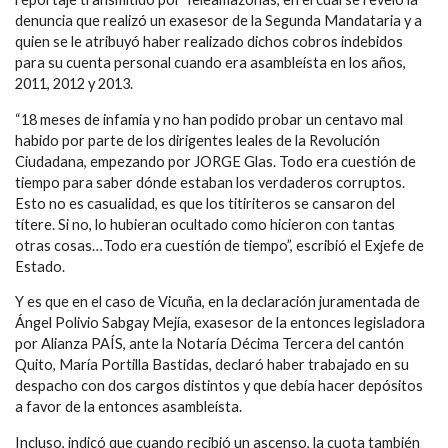
denuncia que realizó un exasesor de la Segunda Mandataria y a
quien se le atribuyó haber realizado dichos cobros indebidos
para su cuenta personal cuando era asambleísta en los años,
2011, 2012 y 2013.
“18 meses de infamia y no han podido probar un centavo mal
habido por parte de los dirigentes leales de la Revolución
Ciudadana, empezando por JORGE Glas. Todo era cuestión de
tiempo para saber dónde estaban los verdaderos corruptos.
Esto no es casualidad, es que los titiriteros se cansaron del
títere. Si no, lo hubieran ocultado como hicieron con tantas
otras cosas…Todo era cuestión de tiempo”, escribió el Exjefe de
Estado.
Y es que en el caso de Vicuña, en la declaración juramentada de
Ángel Polivio Sabgay Mejía, exasesor de la entonces legisladora
por Alianza PAÍS, ante la Notaría Décima Tercera del cantón
Quito, María Portilla Bastidas, declaró haber trabajado en su
despacho con dos cargos distintos y que debía hacer depósitos
a favor de la entonces asambleísta.
Incluso, indicó que cuando recibió un ascenso, la cuota también