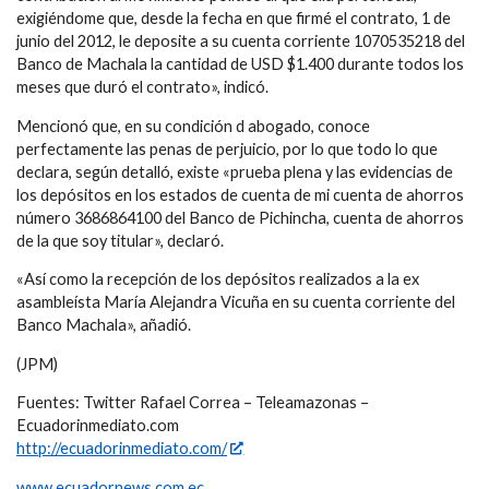
exigiéndome que, desde la fecha en que firmé el contrato, 1 de
junio del 2012, le deposite a su cuenta corriente 1070535218 del
Banco de Machala la cantidad de USD $1.400 durante todos los
meses que duró el contrato», indicó.
Mencionó que, en su condición d abogado, conoce
perfectamente las penas de perjuicio, por lo que todo lo que
declara, según detalló, existe «prueba plena y las evidencias de
los depósitos en los estados de cuenta de mi cuenta de ahorros
número 3686864100 del Banco de Pichincha, cuenta de ahorros
de la que soy titular», declaró.
«Así como la recepción de los depósitos realizados a la ex
asambleísta María Alejandra Vicuña en su cuenta corriente del
Banco Machala», añadió.
(JPM)
Fuentes: Twitter Rafael Correa – Teleamazonas –
Ecuadorinmediato.com
http://ecuadorinmediato.com/
www.ecuadornews.com.ec