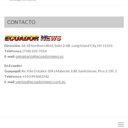
CONTACTO
Dirección:
34-18 Northern Blvd, Suite 2/6B, Long Island City, NY 11101
Teléfonos:
(718) 205-7014
semanario@ecuadornews.us
E-mail:
En Ecuador
Guayaquil:
Av. 9 de Octubre 109 y Malecón, Edif. Santistevan, Piso 3, Ofi. 1
Teléfonos:
+593 993683742
ventas@ecuadornews.com.ec
E-mail: