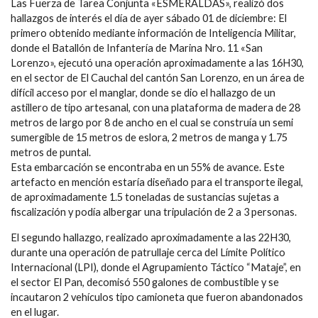
Las Fuerza de Tarea Conjunta «ESMERALDAS», realizó dos
hallazgos de interés el día de ayer sábado 01 de diciembre: El
primero obtenido mediante información de Inteligencia Militar,
donde el Batallón de Infantería de Marina Nro. 11 «San
Lorenzo», ejecutó una operación aproximadamente a las 16H30,
en el sector de El Cauchal del cantón San Lorenzo, en un área de
difícil acceso por el manglar, donde se dio el hallazgo de un
astillero de tipo artesanal, con una plataforma de madera de 28
metros de largo por 8 de ancho en el cual se construía un semi
sumergible de 15 metros de eslora, 2 metros de manga y 1.75
metros de puntal.
Esta embarcación se encontraba en un 55% de avance. Este
artefacto en mención estaría diseñado para el transporte ilegal,
de aproximadamente 1.5 toneladas de sustancias sujetas a
fiscalización y podía albergar una tripulación de 2 a 3 personas.
El segundo hallazgo, realizado aproximadamente a las 22H30,
durante una operación de patrullaje cerca del Límite Político
Internacional (LPI), donde el Agrupamiento Táctico “Mataje”, en
el sector El Pan, decomisó 550 galones de combustible y se
incautaron 2 vehículos tipo camioneta que fueron abandonados
en el lugar.