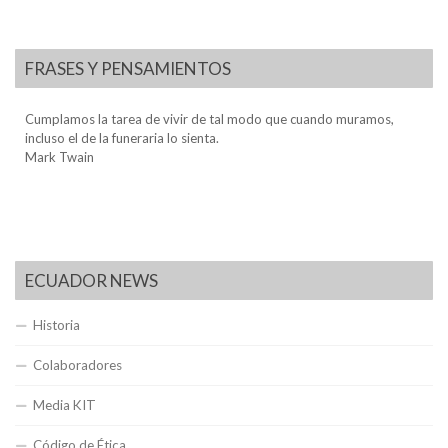
FRASES Y PENSAMIENTOS
Cumplamos la tarea de vivir de tal modo que cuando muramos,
incluso el de la funeraria lo sienta.
Mark Twain
ECUADOR NEWS
Historia
Colaboradores
Media KIT
Código de Ética