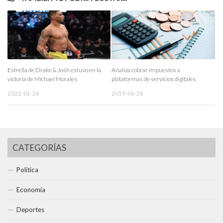
Estrella de Drake & Josh estuvo en la
Analiza cobrar impuestos a
victoria de Michael Morales
plataformas de servicios digitales
2022-01-24
2019-06-28
CATEGORÍAS
Política
Economía
Deportes