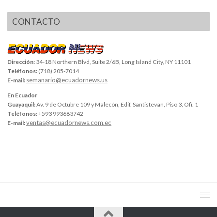
CONTACTO
Dirección:
34-18 Northern Blvd, Suite 2/6B, Long Island City, NY 11101
Teléfonos:
(718) 205-7014
semanario@ecuadornews.us
E-mail:
En Ecuador
Guayaquil:
Av. 9 de Octubre 109 y Malecón, Edif. Santistevan, Piso 3, Ofi. 1
Teléfonos:
+593 993683742
ventas@ecuadornews.com.ec
E-mail: