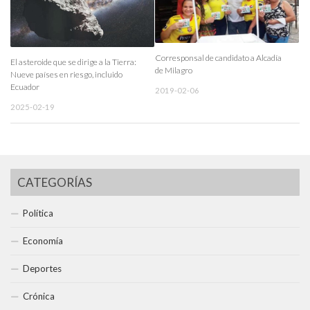
Corresponsal de candidato a Alcadía
El asteroide que se dirige a la Tierra:
de Milagro
Nueve países en riesgo, incluido
Ecuador
2019-02-06
2025-02-19
CATEGORÍAS
Política
Economía
Deportes
Crónica