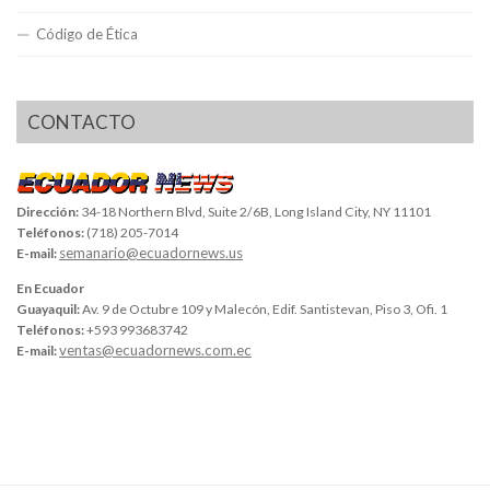
Código de Ética
CONTACTO
Dirección:
34-18 Northern Blvd, Suite 2/6B, Long Island City, NY 11101
Teléfonos:
(718) 205-7014
semanario@ecuadornews.us
E-mail:
En Ecuador
Guayaquil:
Av. 9 de Octubre 109 y Malecón, Edif. Santistevan, Piso 3, Ofi. 1
Teléfonos:
+593 993683742
ventas@ecuadornews.com.ec
E-mail: