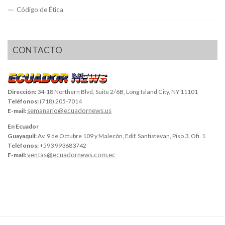
Código de Ética
CONTACTO
Dirección:
34-18 Northern Blvd, Suite 2/6B, Long Island City, NY 11101
Teléfonos:
(718) 205-7014
semanario@ecuadornews.us
E-mail:
En Ecuador
Guayaquil:
Av. 9 de Octubre 109 y Malecón, Edif. Santistevan, Piso 3, Ofi. 1
Teléfonos:
+593 993683742
ventas@ecuadornews.com.ec
E-mail: