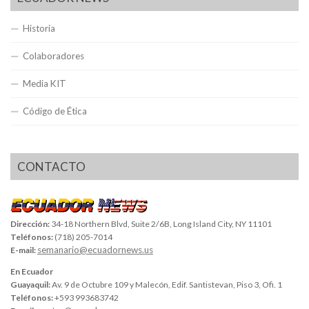
Historia
Colaboradores
Media KIT
Código de Ética
CONTACTO
Dirección:
34-18 Northern Blvd, Suite 2/6B, Long Island City, NY 11101
Teléfonos:
(718) 205-7014
semanario@ecuadornews.us
E-mail:
En Ecuador
Guayaquil:
Av. 9 de Octubre 109 y Malecón, Edif. Santistevan, Piso 3, Ofi. 1
Teléfonos:
+593 993683742