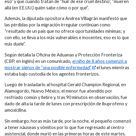
eso” y que cuando tratan de “huir de ese cruel destino”, “mueren
allá (en EE.UU.) quién sabe cómo o por qué”.
Además, la diputada opositora Andrea Villagrán manifestó que
las pérdidas por la migración irregular continúan como
“resultado de un país que no ofrece oportunidades mínimas; y
con ello, se lleva a los más vulnerables e inocentes, eso es lo que
más duele”.
Según detalla la Oficina de Aduanas y Protección Fronteriza
(CBP, en inglés) en un comunicado,
el niño de 8 años comenzó a
mostrar signos de “una posible enfermedad”
el lunes mientras
estaba bajo custodia de los agentes fronterizos.
Luego de trasladarlo al hospital Gerald Champion Regional, en
Alamogordo, Nuevo México, el menor fue atendido por
resfriado común y fiebre y, tras 90 minutos en observación, fue
dado de alta la tarde de lunes con prescripción de ibuprofeno y
amoxicilina.
Sin embargo, horas más tarde, por la noche, el pequeño comenzó
a tener náuseas y vómitos por lo que fue regresado al centro
asistencial, donde murió en las primeras horas de este martes.