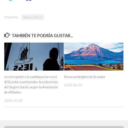
Etiquetas:
Noticias EEUU
TAMBIÉN TE PODRÍA GUSTAR...
La corrupción y la «politiquería» en el
Áreas protegidas de Ecuador
IESS, está «cuarteando» las columnas
2020-06-29
del Seguro Social, según la Asociación
de Afiliados
2022-10-24