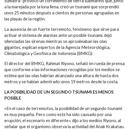
Sumatra- provocó un corrimiento de tierra submarino que, junto
a la marejada por la luna llena, creó un tsunami que sorprendió
unos 25 minutos después a cientos de personas agrupadas en
las playas de la región.
La ausencia de un fuerte terremoto, fenómeno que sirve para
activar el sistema de alarmas ante un posible tsunami, dejó
silenciadas las sirenas mientras se aproximaban las olas
gigantes, explican expertos de la Agencia Meteorológica,
Climatológica y Geofísica de Indonesia (BMKG).
El director del BMKG, Rahmat Riyono, señaló en rueda de prensa
que conforme a las informaciones recogidas por los medios se
estima que las olas habrían alcanzado una altura de hasta dos
metros y se habían adentrado unos 19 metros desde la costa.
LA POSIBILIDAD DE UN SEGUNDO TSUNAMI ES MENOS
POSIBLE
«En el caso de terremotos, la posibilidad de un segundo tsunami
es muy pequeña. Pero como este ha sido causado por una
erupción, el escenario es diferente», dijo a los medios Riyono, al
señalar que el organismo observa la actividad del Anak Krakatau.