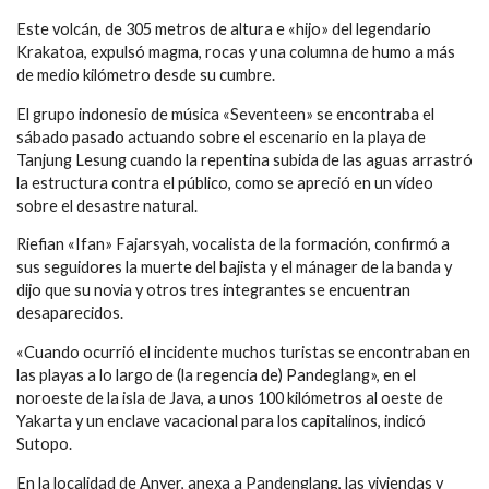
Este volcán, de 305 metros de altura e «hijo» del legendario
Krakatoa, expulsó magma, rocas y una columna de humo a más
de medio kilómetro desde su cumbre.
El grupo indonesio de música «Seventeen» se encontraba el
sábado pasado actuando sobre el escenario en la playa de
Tanjung Lesung cuando la repentina subida de las aguas arrastró
la estructura contra el público, como se apreció en un vídeo
sobre el desastre natural.
Riefian «Ifan» Fajarsyah, vocalista de la formación, confirmó a
sus seguidores la muerte del bajista y el mánager de la banda y
dijo que su novia y otros tres integrantes se encuentran
desaparecidos.
«Cuando ocurrió el incidente muchos turistas se encontraban en
las playas a lo largo de (la regencia de) Pandeglang», en el
noroeste de la isla de Java, a unos 100 kilómetros al oeste de
Yakarta y un enclave vacacional para los capitalinos, indicó
Sutopo.
En la localidad de Anyer, anexa a Pandenglang, las viviendas y