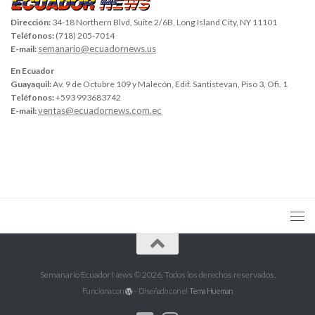
Dirección:
34-18 Northern Blvd, Suite 2/6B, Long Island City, NY 11101
Teléfonos:
(718) 205-7014
semanario@ecuadornews.us
E-mail:
En Ecuador
Guayaquil:
Av. 9 de Octubre 109 y Malecón, Edif. Santistevan, Piso 3, Ofi. 1
Teléfonos:
+593 993683742
ventas@ecuadornews.com.ec
E-mail:
Semanario Ecuador News © 2026. Todos los derechos reservados.
Funciona con
- Diseñado con el
Tema Hueman