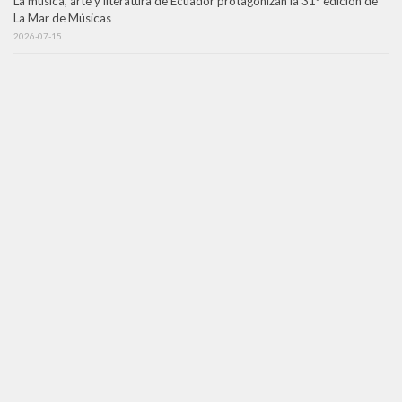
La música, arte y literatura de Ecuador protagonizan la 31ª edición de
La Mar de Músicas
2026-07-15