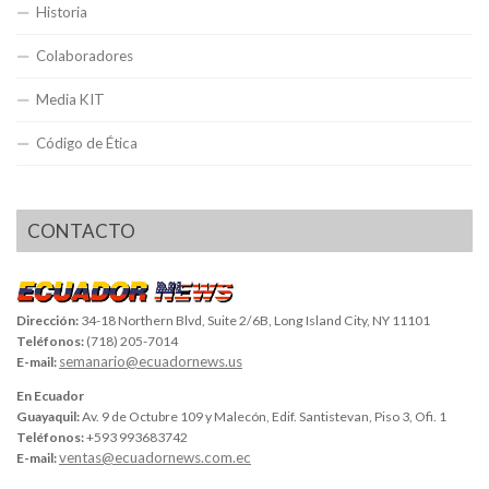
Historia
Colaboradores
Media KIT
Código de Ética
CONTACTO
Dirección:
34-18 Northern Blvd, Suite 2/6B, Long Island City, NY 11101
Teléfonos:
(718) 205-7014
semanario@ecuadornews.us
E-mail:
En Ecuador
Guayaquil:
Av. 9 de Octubre 109 y Malecón, Edif. Santistevan, Piso 3, Ofi. 1
Teléfonos:
+593 993683742
ventas@ecuadornews.com.ec
E-mail: