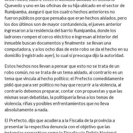
Quevedo y uno en las oficinas de su hija ubicado en el sector de
Rumipamba, aseguró que los cuatro hechos anteriores no
fueron públicos porque pensaba que eran hechos aislados, pero
los dos últimos son de mayor contundencia, el jueves anterior
ingresaron a la residencia del barrio Rumipamba, donde los
ladrones rompen el cerco eléctrico e ingresan al interior del
inmueble buscan documentos y finalmente se llevan una
computadora, y a los ocho días de este robo se da el hecho en su
domicilio (registrado ayer), lo cual sí preocupa dijo la autoridad.
Estos hechos nos llevan a pensar que esto no se trata de un
robo común, no se trata de un tema aislado, al contrario es un
tema que vincula al hecho político; el Prefecto comedidamente
pidió que para ser político no hay que recurrir a la violencia, al
contrario debemos preparar, contar con propuestas y que las
mismas sean debatidas, la politiquería lleva a los temas de
violencia, riñas y posibles enfrentamientos que no lleva
absolutamente a nada.
El Prefecto, dijo que acudiera a la Fiscalía de la provincia a
presentar la respectiva denuncia con el objetivo que las
instancias respectivas como la Fiscalía y la Policía Nacional