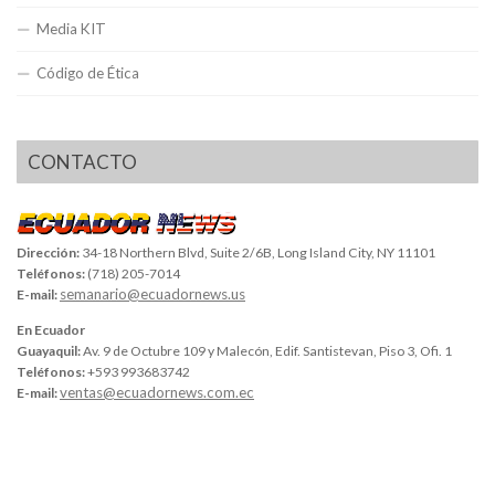
Media KIT
Código de Ética
CONTACTO
Dirección:
34-18 Northern Blvd, Suite 2/6B, Long Island City, NY 11101
Teléfonos:
(718) 205-7014
semanario@ecuadornews.us
E-mail:
En Ecuador
Guayaquil:
Av. 9 de Octubre 109 y Malecón, Edif. Santistevan, Piso 3, Ofi. 1
Teléfonos:
+593 993683742
ventas@ecuadornews.com.ec
E-mail: