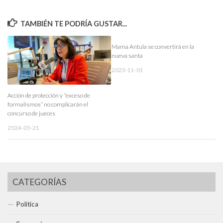
TAMBIÉN TE PODRÍA GUSTAR...
Mama Antula se convertirá en la
nueva santa
2023-11-01
Acción de protección y “exceso de
formalismos” no complicarán el
concurso de jueces
2024-05-21
CATEGORÍAS
Política